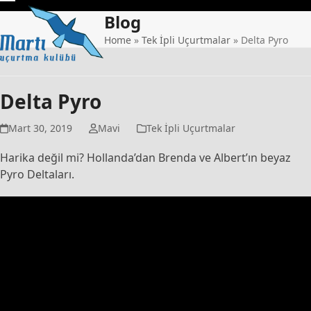
Skip
Open
Close
Blog
to
mobile
mobile
content
Home
»
Tek İpli Uçurtmalar
»
Delta Pyro
menu
menu
Delta Pyro
Mart 30, 2019
Mavi
Tek İpli Uçurtmalar
Harika değil mi? Hollanda’dan Brenda ve Albert’ın beyaz
Pyro Deltaları.