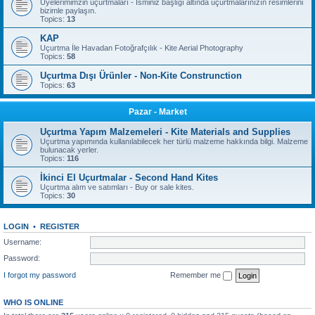
Üyelerimimzin uçurtmaları - İsminiz başlığı altında uçurtmalarınızın resimlerini
bizimle paylaşın.
Topics:
13
KAP
Uçurtma İle Havadan Fotoğrafçılık - Kite Aerial Photography
Topics:
58
Uçurtma Dışı Ürünler - Non-Kite Construnction
Topics:
63
Pazar - Market
Uçurtma Yapım Malzemeleri - Kite Materials and Supplies
Uçurtma yapımında kullanılabilecek her türlü malzeme hakkında bilgi. Malzeme
bulunacak yerler.
Topics:
116
İkinci El Uçurtmalar - Second Hand Kites
Uçurtma alım ve satımları - Buy or sale kites.
Topics:
30
LOGIN
•
REGISTER
Username:
Password:
I forgot my password
Remember me
WHO IS ONLINE