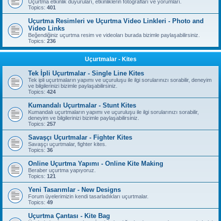
Uçurtma etkinlik duyuruları, etkinliklerin fotoğrafları ve yorumları.
Topics:
401
Uçurtma Resimleri ve Uçurtma Video Linkleri - Photo and
Video Links
Beğendiğiniz uçurtma resim ve videoları burada bizimle paylaşabilirsiniz.
Topics:
236
Uçurtmalar - Kites
Tek İpli Uçurtmalar - Single Line Kites
Tek ipli uçurtmaların yapımı ve uçuruluşu ile ilgi sorularınızı sorabilir, deneyim
ve bilgilerinizi bizimle paylaşabilirsiniz.
Topics:
424
Kumandalı Uçurtmalar - Stunt Kites
Kumandalı uçurtmaların yapımı ve uçuruluşu ile ilgi sorularınızı sorabilir,
deneyim ve bilgilerinizi bizimle paylaşabilirsiniz.
Topics:
257
Savaşçı Uçurtmalar - Fighter Kites
Savaşçı uçurtmalar, fighter kites.
Topics:
36
Online Uçurtma Yapımı - Online Kite Making
Beraber uçurtma yapıyoruz.
Topics:
121
Yeni Tasarımlar - New Designs
Forum üyelerimizin kendi tasarladıkları uçurtmalar.
Topics:
49
Uçurtma Çantası - Kite Bag