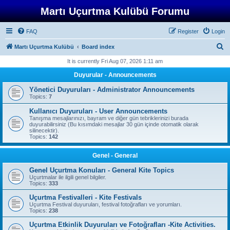
Martı Uçurtma Kulübü Forumu
FAQ
Register
Login
S
Martı Uçurtma Kulübü
Board index
e
It is currently Fri Aug 07, 2026 1:11 am
a
Duyurular - Announcements
r
Yönetici Duyuruları - Administrator Announcements
c
Topics:
7
h
Kullanıcı Duyuruları - User Announcements
Tanışma mesajlarınızı, bayram ve diğer gün tebriklerinizi burada
duyurabilirsiniz (Bu kısımdaki mesajlar 30 gün içinde otomatik olarak
silinecektir).
Topics:
142
Genel - General
Genel Uçurtma Konuları - General Kite Topics
Uçurtmalar ile ilgili genel bilgiler.
Topics:
333
Uçurtma Festivalleri - Kite Festivals
Uçurtma Festival duyuruları, festival fotoğrafları ve yorumları.
Topics:
238
Uçurtma Etkinlik Duyuruları ve Fotoğrafları -Kite Activities.