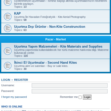
Üyelerimimzin uçurtmaları - İsminiz başlığı altında uçurtmalarınızın resimlerini
bizimle paylaşın.
Topics:
13
KAP
Uçurtma İle Havadan Fotoğrafçılık - Kite Aerial Photography
Topics:
58
Uçurtma Dışı Ürünler - Non-Kite Construnction
Topics:
63
Pazar - Market
Uçurtma Yapım Malzemeleri - Kite Materials and Supplies
Uçurtma yapımında kullanılabilecek her türlü malzeme hakkında bilgi. Malzeme
bulunacak yerler.
Topics:
116
İkinci El Uçurtmalar - Second Hand Kites
Uçurtma alım ve satımları - Buy or sale kites.
Topics:
30
LOGIN
•
REGISTER
Username:
Password:
I forgot my password
Remember me
WHO IS ONLINE