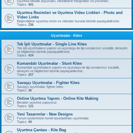
Uçurtma etkinlik duyuruları, etkinliklerin fotoğrafları ve yorumları.
Topics:
401
Uçurtma Resimleri ve Uçurtma Video Linkleri - Photo and
Video Links
Beğendiğiniz uçurtma resim ve videoları burada bizimle paylaşabilirsiniz.
Topics:
236
Uçurtmalar - Kites
Tek İpli Uçurtmalar - Single Line Kites
Tek ipli uçurtmaların yapımı ve uçuruluşu ile ilgi sorularınızı sorabilir, deneyim
ve bilgilerinizi bizimle paylaşabilirsiniz.
Topics:
424
Kumandalı Uçurtmalar - Stunt Kites
Kumandalı uçurtmaların yapımı ve uçuruluşu ile ilgi sorularınızı sorabilir,
deneyim ve bilgilerinizi bizimle paylaşabilirsiniz.
Topics:
257
Savaşçı Uçurtmalar - Fighter Kites
Savaşçı uçurtmalar, fighter kites.
Topics:
36
Online Uçurtma Yapımı - Online Kite Making
Beraber uçurtma yapıyoruz.
Topics:
121
Yeni Tasarımlar - New Designs
Forum üyelerimizin kendi tasarladıkları uçurtmalar.
Topics:
49
Uçurtma Çantası - Kite Bag