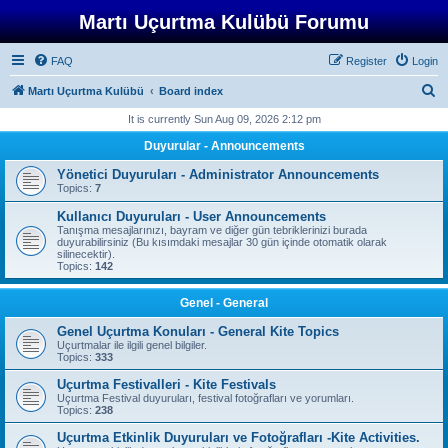
Martı Uçurtma Kulübü Forumu
FAQ
Register
Login
S
Martı Uçurtma Kulübü
Board index
e
It is currently Sun Aug 09, 2026 2:12 pm
a
Duyurular - Announcements
r
Yönetici Duyuruları - Administrator Announcements
c
Topics:
7
h
Kullanıcı Duyuruları - User Announcements
Tanışma mesajlarınızı, bayram ve diğer gün tebriklerinizi burada
duyurabilirsiniz (Bu kısımdaki mesajlar 30 gün içinde otomatik olarak
silinecektir).
Topics:
142
Genel - General
Genel Uçurtma Konuları - General Kite Topics
Uçurtmalar ile ilgili genel bilgiler.
Topics:
333
Uçurtma Festivalleri - Kite Festivals
Uçurtma Festival duyuruları, festival fotoğrafları ve yorumları.
Topics:
238
Uçurtma Etkinlik Duyuruları ve Fotoğrafları -Kite Activities.