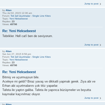
Jump to post
by
Altan
Thu Jul 02, 2015 12:36 am
Forum:
Tek İpli Uçurtmalar - Single Line Kites
Topic:
Yeni Heksebeest
Replies:
23
Views:
48796
Re: Yeni Heksebeest
Tebrikler. Hell cat'i ben de seviyorum.
Jump to post
by
Altan
Sat Jun 27, 2015 9:58 pm
Forum:
Tek İpli Uçurtmalar - Single Line Kites
Topic:
Yeni Heksebeest
Replies:
23
Views:
48796
Re: Yeni Heksebeest
Bitmiş ve uçurmuşsun bile.
Aceleye mi geldi? Biraz yavaş ve dikkatli yapmak gerek. Ziya abi ve
Erhan abi uçurtmalarını çok titiz yaparlar.
Tafeta ile yaptın galiba. Tafeta ile yapınca büzüşmeler ve boyutta
kaymalar kaçınılmaz oluyor.
Jump to post
by
Altan