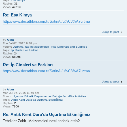
Topic:
Esa Kimya
Replies:
31
Views:
42513
Re: Esa Kimya
http://www.decathlon.com.tr/SatinAl/u%C3%A7urtma
Jump to post
by
Altan
Tue Jul 07, 2015 9:48 pm
Forum:
Uçurtma Yapım Malzemeleri - Kite Materials and Supplies
Topic:
İp Cinsleri ve Farkları.
Replies:
24
Views:
64096
Re: İp Cinsleri ve Farkları.
http://www.decathlon.com.tr/SatinAl/u%C3%A7urtma
Jump to post
by
Altan
Mon Jul 06, 2015 11:55 am
Forum:
Uçurtma Etkinlik Duyuruları ve Fotoğrafları -Kite Activities.
Topic:
Antik Kent Dara'da Uçurtma Etkinliğimiz
Replies:
2
Views:
7300
Re: Antik Kent Dara'da Uçurtma Etkinliğimiz
Tebrikler Zahit. Malzemeleri nasıl tedarik ettin?