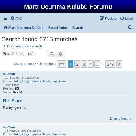
Martı Uçurtma Kulübü Forumu
FAQ
Register
Login
S
Martı Uçurtma Kulübü
Board index
Search
e
Search found 3715 matches
a
Go to advanced search
r
Search
Advanced search
c
Page
1
of
248
1
2
3
4
5
248
Next
Search found 3715 matches
h
…
by
Altan
Tue Sep 01, 2015 1:27 pm
Forum:
Tek İpli Uçurtmalar - Single Line Kites
Topic:
Flare
Replies:
85
Views:
87274
Re: Flare
Kolay gelsin.
Jump to post
by
Altan
Tue Aug 25, 2015 6:30 pm
Forum:
Tek İpli Uçurtmalar - Single Line Kites