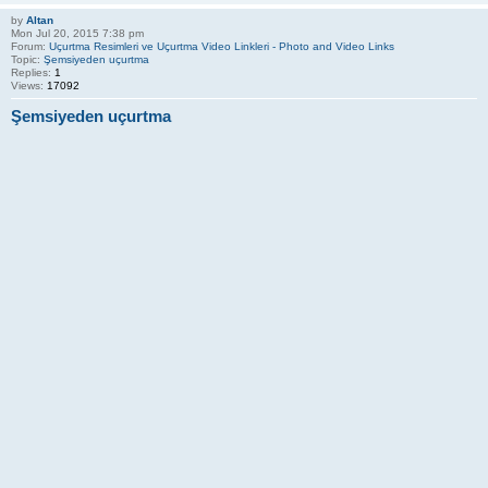
by
Altan
Mon Jul 20, 2015 7:38 pm
Forum:
Uçurtma Resimleri ve Uçurtma Video Linkleri - Photo and Video Links
Topic:
Şemsiyeden uçurtma
Replies:
1
Views:
17092
Şemsiyeden uçurtma