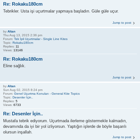
Re: Rokaku180cm
Tebrikler. Usta işi uçurtmalar yapmaya başladın. Güle güle uçur.
Jump to post
by
Altan
Thu Aug 13, 2015 2:36 pm
Forum:
Tek İpli Uçurtmalar - Single Line Kites
Topic:
Rokaku180cm
Replies:
11
Views:
13146
Re: Rokaku180cm
Eline sağlık.
Jump to post
by
Altan
Sun Aug 02, 2015 8:24 pm
Forum:
Genel Uçurtma Konuları - General Kite Topics
Topic:
Desenler İçin..
Replies:
5
Views:
6733
Re: Desenler İçin..
Mustafa tebrik ediyorum. Uçurtmada ilerleme göstermekle kalmadın,
devamında da iyi bir yol izliyorsun. Yaptığın işlerde de böyle başarılı
olursun inşallah.
Jump to post