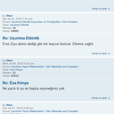
Jump to post
by
Altan
Sat Jul 11, 2015 7:21 pm
Forum:
Uçurtma Etkinlik Duyuruları ve Fotoğrafları -Kite Activities.
Topic:
Uçurtma Etkinlik
Replies:
16
Views:
28869
Re: Uçurtma Etkinlik
Evet Ziya abinin dediği gibi tek başına festival. Ellerine sağlık.
Jump to post
by
Altan
Wed Jul 08, 2015 5:02 pm
Forum:
Uçurtma Yapım Malzemeleri - Kite Materials and Supplies
Topic:
Esa Kimya
Replies:
31
Views:
42513
Re: Esa Kimya
Ne yazık ki şu an başka seçeneğimiz yok.
Jump to post
by
Altan
Tue Jul 07, 2015 9:48 pm
Forum:
Uçurtma Yapım Malzemeleri - Kite Materials and Supplies