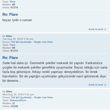
Topic:
Flare
Replies:
85
Views:
87274
Re: Flare
beyaz iyidir o zaman
Jump to post
by
Altan
Tue Aug 25, 2015 2:30 pm
Forum:
Tek İpli Uçurtmalar - Single Line Kites
Topic:
Flare
Replies:
85
Views:
87274
Re: Flare
Sade hali daha iyi. Geometrik şekiller mekanik bir yapıdır. Karikatürize
çizgiler ile mekanik şekiller genellikle uyuşmazlar. Beyaz olduğu için sana
fazla boş görünüyor. Arkayı renkli yapmayı deneyebilirsin. İki örnek
hazırladım. Bir de yaptığın uçurtmaları gökyüzünde nasıl görünecek diye
bir deneme...
Jump to post
by
Altan
Wed Aug 19, 2015 5:41 pm
Forum:
Tek İpli Uçurtmalar - Single Line Kites
Topic:
Rokaku180cm
Replies:
11
Views:
13146