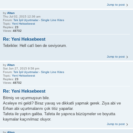
Jump to post
by
Altan
Thu Jul 02, 2015 12:36 am
Forum:
Tek İpli Uçurtmalar - Single Line Kites
Topic:
Yeni Heksebeest
Replies:
23
Views:
48702
Re: Yeni Heksebeest
Tebrikler. Hell cat'i ben de seviyorum.
Jump to post
by
Altan
Sat Jun 27, 2015 9:58 pm
Forum:
Tek İpli Uçurtmalar - Single Line Kites
Topic:
Yeni Heksebeest
Replies:
23
Views:
48702
Re: Yeni Heksebeest
Bitmiş ve uçurmuşsun bile.
Aceleye mi geldi? Biraz yavaş ve dikkatli yapmak gerek. Ziya abi ve
Erhan abi uçurtmalarını çok titiz yaparlar.
Tafeta ile yaptın galiba. Tafeta ile yapınca büzüşmeler ve boyutta
kaymalar kaçınılmaz oluyor.
Jump to post
by
Altan