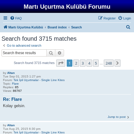
Martı Uçurtma Kulübü Forumu
FAQ
Register
Login
S
Martı Uçurtma Kulübü
Board index
Search
e
Search found 3715 matches
a
Go to advanced search
r
Search
Advanced search
c
Page
1
of
248
1
2
3
4
5
248
Next
Search found 3715 matches
h
…
by
Altan
Tue Sep 01, 2015 1:27 pm
Forum:
Tek İpli Uçurtmalar - Single Line Kites
Topic:
Flare
Replies:
85
Views:
86767
Re: Flare
Kolay gelsin.
Jump to post
by
Altan
Tue Aug 25, 2015 6:30 pm
Forum:
Tek İpli Uçurtmalar - Single Line Kites