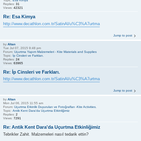
Topic:
Esa Kimya
Replies:
31
Views:
42321
Re: Esa Kimya
http://www.decathlon.com.tr/SatinAl/u%C3%A7urtma
Jump to post
by
Altan
Tue Jul 07, 2015 9:48 pm
Forum:
Uçurtma Yapım Malzemeleri - Kite Materials and Supplies
Topic:
İp Cinsleri ve Farkları.
Replies:
24
Views:
63965
Re: İp Cinsleri ve Farkları.
http://www.decathlon.com.tr/SatinAl/u%C3%A7urtma
Jump to post
by
Altan
Mon Jul 06, 2015 11:55 am
Forum:
Uçurtma Etkinlik Duyuruları ve Fotoğrafları -Kite Activities.
Topic:
Antik Kent Dara'da Uçurtma Etkinliğimiz
Replies:
2
Views:
7291
Re: Antik Kent Dara'da Uçurtma Etkinliğimiz
Tebrikler Zahit. Malzemeleri nasıl tedarik ettin?