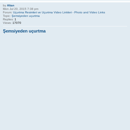
by
Altan
Mon Jul 20, 2015 7:38 pm
Forum:
Uçurtma Resimleri ve Uçurtma Video Linkleri - Photo and Video Links
Topic:
Şemsiyeden uçurtma
Replies:
1
Views:
17070
Şemsiyeden uçurtma