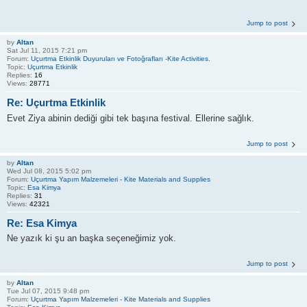
Jump to post
by
Altan
Sat Jul 11, 2015 7:21 pm
Forum:
Uçurtma Etkinlik Duyuruları ve Fotoğrafları -Kite Activities.
Topic:
Uçurtma Etkinlik
Replies:
16
Views:
28771
Re: Uçurtma Etkinlik
Evet Ziya abinin dediği gibi tek başına festival. Ellerine sağlık.
Jump to post
by
Altan
Wed Jul 08, 2015 5:02 pm
Forum:
Uçurtma Yapım Malzemeleri - Kite Materials and Supplies
Topic:
Esa Kimya
Replies:
31
Views:
42321
Re: Esa Kimya
Ne yazık ki şu an başka seçeneğimiz yok.
Jump to post
by
Altan
Tue Jul 07, 2015 9:48 pm
Forum:
Uçurtma Yapım Malzemeleri - Kite Materials and Supplies