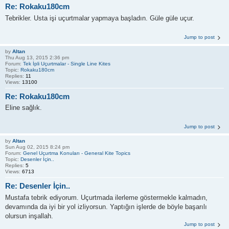
Re: Rokaku180cm
Tebrikler. Usta işi uçurtmalar yapmaya başladın. Güle güle uçur.
Jump to post
by
Altan
Thu Aug 13, 2015 2:36 pm
Forum:
Tek İpli Uçurtmalar - Single Line Kites
Topic:
Rokaku180cm
Replies:
11
Views:
13100
Re: Rokaku180cm
Eline sağlık.
Jump to post
by
Altan
Sun Aug 02, 2015 8:24 pm
Forum:
Genel Uçurtma Konuları - General Kite Topics
Topic:
Desenler İçin..
Replies:
5
Views:
6713
Re: Desenler İçin..
Mustafa tebrik ediyorum. Uçurtmada ilerleme göstermekle kalmadın,
devamında da iyi bir yol izliyorsun. Yaptığın işlerde de böyle başarılı
olursun inşallah.
Jump to post