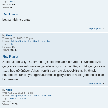
Topic:
Flare
Replies:
85
Views:
86767
Re: Flare
beyaz iyidir o zaman
Jump to post
by
Altan
Tue Aug 25, 2015 2:30 pm
Forum:
Tek İpli Uçurtmalar - Single Line Kites
Topic:
Flare
Replies:
85
Views:
86767
Re: Flare
Sade hali daha iyi. Geometrik şekiller mekanik bir yapıdır. Karikatürize
çizgiler ile mekanik şekiller genellikle uyuşmazlar. Beyaz olduğu için sana
fazla boş görünüyor. Arkayı renkli yapmayı deneyebilirsin. İki örnek
hazırladım. Bir de yaptığın uçurtmaları gökyüzünde nasıl görünecek diye
bir deneme...
Jump to post
by
Altan
Wed Aug 19, 2015 5:41 pm
Forum:
Tek İpli Uçurtmalar - Single Line Kites
Topic:
Rokaku180cm
Replies:
11
Views:
13100