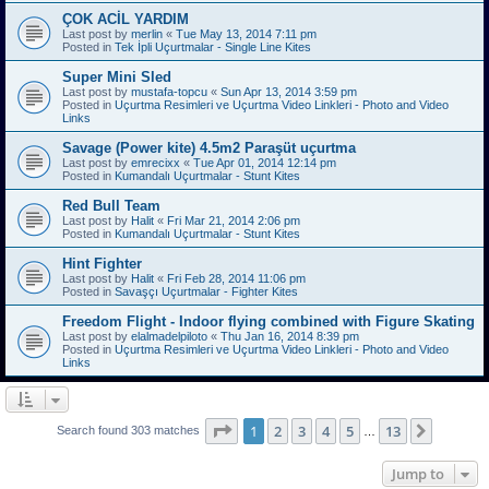
ÇOK ACİL YARDIM
Last post by
merlin
«
Tue May 13, 2014 7:11 pm
Posted in
Tek İpli Uçurtmalar - Single Line Kites
Super Mini Sled
Last post by
mustafa-topcu
«
Sun Apr 13, 2014 3:59 pm
Posted in
Uçurtma Resimleri ve Uçurtma Video Linkleri - Photo and Video
Links
Savage (Power kite) 4.5m2 Paraşüt uçurtma
Last post by
emrecixx
«
Tue Apr 01, 2014 12:14 pm
Posted in
Kumandalı Uçurtmalar - Stunt Kites
Red Bull Team
Last post by
Halit
«
Fri Mar 21, 2014 2:06 pm
Posted in
Kumandalı Uçurtmalar - Stunt Kites
Hint Fighter
Last post by
Halit
«
Fri Feb 28, 2014 11:06 pm
Posted in
Savaşçı Uçurtmalar - Fighter Kites
Freedom Flight - Indoor flying combined with Figure Skating
Last post by
elalmadelpiloto
«
Thu Jan 16, 2014 8:39 pm
Posted in
Uçurtma Resimleri ve Uçurtma Video Linkleri - Photo and Video
Links
Page
1
of
13
1
2
3
4
5
13
Next
Search found 303 matches
…
Jump to