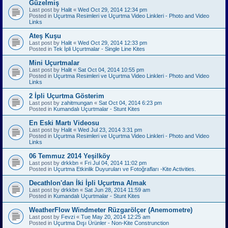
Güzelmiş
Last post by
Halit
«
Wed Oct 29, 2014 12:34 pm
Posted in
Uçurtma Resimleri ve Uçurtma Video Linkleri - Photo and Video
Links
Ateş Kuşu
Last post by
Halit
«
Wed Oct 29, 2014 12:33 pm
Posted in
Tek İpli Uçurtmalar - Single Line Kites
Mini Uçurtmalar
Last post by
Halit
«
Sat Oct 04, 2014 10:55 pm
Posted in
Uçurtma Resimleri ve Uçurtma Video Linkleri - Photo and Video
Links
2 İpli Uçurtma Gösterim
Last post by
zahitmungan
«
Sat Oct 04, 2014 6:23 pm
Posted in
Kumandalı Uçurtmalar - Stunt Kites
En Eski Martı Videosu
Last post by
Halit
«
Wed Jul 23, 2014 3:31 pm
Posted in
Uçurtma Resimleri ve Uçurtma Video Linkleri - Photo and Video
Links
06 Temmuz 2014 Yeşilköy
Last post by
drkkbn
«
Fri Jul 04, 2014 11:02 pm
Posted in
Uçurtma Etkinlik Duyuruları ve Fotoğrafları -Kite Activities.
Decathlon'dan İki İpli Uçurtma Almak
Last post by
drkkbn
«
Sat Jun 28, 2014 11:59 am
Posted in
Kumandalı Uçurtmalar - Stunt Kites
WeatherFlow Windmeter Rüzgarölçer (Anemometre)
Last post by
Fevzi
«
Tue May 20, 2014 12:25 am
Posted in
Uçurtma Dışı Ürünler - Non-Kite Construnction