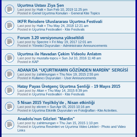
Uçurtma Ustası Ziya Şen
Last post by
Halit
«
Sun Feb 10, 2019 11:25 pm
Posted in
Genel Uçurtma Konuları - General Kite Topics
IKFR Reisdere Uluslararası Uçurtma Festivali
Last post by
Halit
«
Thu May 24, 2018 12:21 am
Posted in
Uçurtma Festivalleri - Kite Festivals
Forum 3.20 versiyonuna yükseltildi
Last post by
Spectre
«
Fri May 19, 2017 12:01 am
Posted in
Yönetici Duyuruları - Administrator Announcements
Uçurtma ile Havadan Çekim Videolu Anlatım
Last post by
mustafa-topcu
«
Sun Jul 10, 2016 11:48 am
Posted in
KAP
ADANA'DA “UÇURTMAMIN GÖZÜNDEN MARDİN” SERGİSİ
Last post by
zahitmungan
«
Thu Nov 19, 2015 2:55 pm
Posted in
Kullanıcı Duyuruları - User Announcements
Hatay Payas Üretgenç Uçurtma Şenliği - 19 Mayıs 2015
Last post by
Altan
«
Thu May 14, 2015 8:39 pm
Posted in
Uçurtma Festivalleri - Kite Festivals
5 Nisan 2015 Yeşilköy'de , Nisan etkinliği
Last post by
ekrem
«
Sun Apr 05, 2015 10:16 am
Posted in
Uçurtma Etkinlik Duyuruları ve Fotoğrafları -Kite Activities.
Anadolu'nun Gözleri "Mardin"
Last post by
zahitmungan
«
Thu Jan 15, 2015 1:10 pm
Posted in
Uçurtma Resimleri ve Uçurtma Video Linkleri - Photo and Video
Links