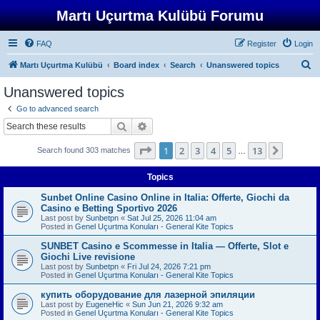
Martı Uçurtma Kulübü Forumu
FAQ
Register
Login
S
Martı Uçurtma Kulübü
Board index
Search
Unanswered topics
e
Unanswered topics
a
Go to advanced search
r
Search
Advanced search
c
Page
1
of
13
1
2
3
4
5
13
Next
Search found 303 matches
h
…
Topics
Sunbet Online Casino Online in Italia: Offerte, Giochi da
Casino e Betting Sportivo 2026
Last post by
Sunbetpn
«
Sat Jul 25, 2026 11:04 am
Posted in
Genel Uçurtma Konuları - General Kite Topics
SUNBET Casino e Scommesse in Italia — Offerte, Slot e
Giochi Live revisione
Last post by
Sunbetpn
«
Fri Jul 24, 2026 7:21 pm
Posted in
Genel Uçurtma Konuları - General Kite Topics
купить оборудование для лазерной эпиляции
Last post by
EugeneHic
«
Sun Jun 21, 2026 9:32 am
Posted in
Genel Uçurtma Konuları - General Kite Topics