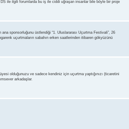
DS ile ilgili forumlarda bu iş ile ciddi uğraşan insanlar bile böyle bir proje
 ana sponsorluğunu üstlendiği “1. Uluslararası Uçurtma Festivali”, 26
ngarenk uçurtmaların sabahın erken saatlerinden itibaren gökyüzünü
si olduğunuzu ve sadece kendiniz için uçurtma yaptığınızı (ticaretini
dımsever arkadaşlar.