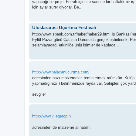
yapacağı bir proje. Ferruh için ise sadece bir haftalık bir iş. 
için aylar sürer diyorlar. Be...
Uluslararası Uçurtma Festivali
http://www.isbank.com.tr/haber/haber29.html İş Bankası’nın
Eylül Pazar günü Çatalca-Durusu’da gerçekleştirilecek. Re
selamlayacağı etkinliğe ünlü isimler de katılaca...
http://www.balacanucurtma.com/
adresinden bazı malzemeleri temin etmek mümkün. Kulüp üye
yapmadığınızı ) belirtmenizde fayda var. Sahipleri çok yar
sevgiler
http://www.vliegerop.nl
adresinden de malzeme alınabilir.