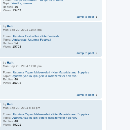
Topic:
Yeni Uçurtmam
Replies:
15
Views:
13463
Jump to post
by
Halit
Mon Sep 20, 2004 11:44 pm
Forum:
Uçurtma Festivalleri - Kite Festivals
Topic:
Uluslararası Uçurtma Festivali
Replies:
24
Views:
15793
Jump to post
by
Halit
Mon Sep 20, 2004 11:31 pm
Forum:
Uçurtma Yapım Malzemeleri - Kite Materials and Supplies
Topic:
Uçurtma yapımı için gerekli malezemeler nelerdir?
Replies:
40
Views:
46201
Jump to post
by
Halit
Mon Sep 20, 2004 8:48 pm
Forum:
Uçurtma Yapım Malzemeleri - Kite Materials and Supplies
Topic:
Uçurtma yapımı için gerekli malezemeler nelerdir?
Replies:
40
Views:
46201