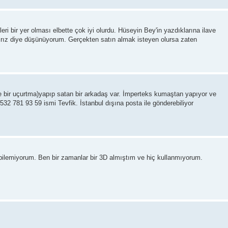
eri bir yer olması elbette çok iyi olurdu. Hüseyin Bey'in yazdıklarına ilave
atırız diye düşünüyorum. Gerçekten satın almak isteyen olursa zaten
de bir uçurtma)yapıp satan bir arkadaş var. İmperteks kumaştan yapıyor ve
: 0532 781 93 59 ismi Tevfik. İstanbul dışına posta ile gönderebiliyor
 bilemiyorum. Ben bir zamanlar bir 3D almıştım ve hiç kullanmıyorum.