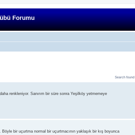
lübü Forumu
Search foun
n daha renkleniyor. Sanırım bir süre sonra Yeşilköy yetmemeye
n. Böyle bir uçurtma normal bir uçurtmacının yaklaşık bir kış boyunca