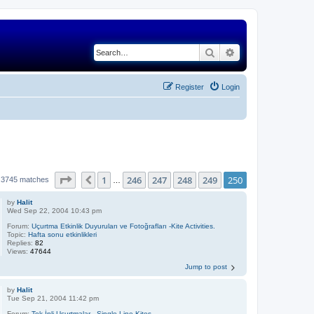
Search
Advanced search
Register
Login
Page
250
of
250
1
246
247
248
249
250
Previous
d 3745 matches
…
by
Halit
Wed Sep 22, 2004 10:43 pm
Forum:
Uçurtma Etkinlik Duyuruları ve Fotoğrafları -Kite Activities.
Topic:
Hafta sonu etkinlikleri
Replies:
82
Views:
47644
Jump to post
by
Halit
Tue Sep 21, 2004 11:42 pm
Forum:
Tek İpli Uçurtmalar - Single Line Kites