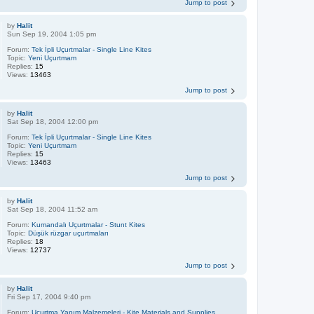
Jump to post
by
Halit
Sun Sep 19, 2004 1:05 pm
Forum:
Tek İpli Uçurtmalar - Single Line Kites
Topic:
Yeni Uçurtmam
Replies:
15
Views:
13463
Jump to post
by
Halit
Sat Sep 18, 2004 12:00 pm
Forum:
Tek İpli Uçurtmalar - Single Line Kites
Topic:
Yeni Uçurtmam
Replies:
15
Views:
13463
Jump to post
by
Halit
Sat Sep 18, 2004 11:52 am
Forum:
Kumandalı Uçurtmalar - Stunt Kites
Topic:
Düşük rüzgar uçurtmaları
Replies:
18
Views:
12737
Jump to post
by
Halit
Fri Sep 17, 2004 9:40 pm
Forum:
Uçurtma Yapım Malzemeleri - Kite Materials and Supplies