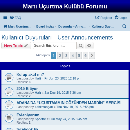
Martı Uçurtma Kulübü Forumu
FAQ
Register
Login
S
Martı Uçurtma Kulübü
Board index
Duyurular - Announcements
Kullanıcı Duyuruları - User Announcements
e
Kullanıcı Duyuruları - User Announcements
a
Search
Advanced search
New Topic
r
c
1
2
3
4
5
6
Next
142 topics
h
Topics
Kulup aktif mi?
Last post by
Halit
«
Fri Jun 23, 2023 12:18 pm
Replies:
3
2015 Bitiyor
Last post by
Halit
«
Sat Dec 19, 2015 7:36 pm
Replies:
2
ADANA'DA “UÇURTMAMIN GÖZÜNDEN MARDİN” SERGİSİ
Last post by
zahitmungan
«
Thu Nov 19, 2015 2:55 pm
Evleniyorum
Last post by
Spectre
«
Sun May 24, 2015 8:45 pm
Replies:
2
facebook hk