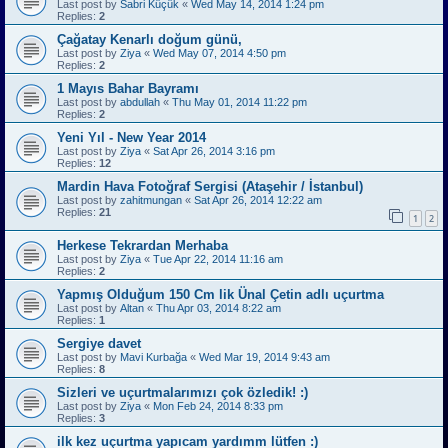
Last post by
Sabri Küçük
«
Wed May 14, 2014 1:24 pm
Replies:
2
Çağatay Kenarlı doğum günü,
Last post by
Ziya
«
Wed May 07, 2014 4:50 pm
Replies:
2
1 Mayıs Bahar Bayramı
Last post by
abdullah
«
Thu May 01, 2014 11:22 pm
Replies:
2
Yeni Yıl - New Year 2014
Last post by
Ziya
«
Sat Apr 26, 2014 3:16 pm
Replies:
12
Mardin Hava Fotoğraf Sergisi (Ataşehir / İstanbul)
Last post by
zahitmungan
«
Sat Apr 26, 2014 12:22 am
Replies:
21
1
2
Herkese Tekrardan Merhaba
Last post by
Ziya
«
Tue Apr 22, 2014 11:16 am
Replies:
2
Yapmış Olduğum 150 Cm lik Ünal Çetin adlı uçurtma
Last post by
Altan
«
Thu Apr 03, 2014 8:22 am
Replies:
1
Sergiye davet
Last post by
Mavi Kurbağa
«
Wed Mar 19, 2014 9:43 am
Replies:
8
Sizleri ve uçurtmalarımızı çok özledik! :)
Last post by
Ziya
«
Mon Feb 24, 2014 8:33 pm
Replies:
3
ilk kez uçurtma yapıcam yardımm lütfen :)