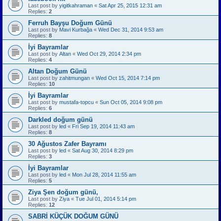
Last post by
yigitkahraman
«
Sat Apr 25, 2015 12:31 am
Replies:
2
Ferruh Bayşu Doğum Günü
Last post by
Mavi Kurbağa
«
Wed Dec 31, 2014 9:53 am
Replies:
8
İyi Bayramlar
Last post by
Altan
«
Wed Oct 29, 2014 2:34 pm
Replies:
4
Altan Doğum Günü
Last post by
zahitmungan
«
Wed Oct 15, 2014 7:14 pm
Replies:
10
İyi Bayramlar
Last post by
mustafa-topcu
«
Sun Oct 05, 2014 9:08 pm
Replies:
6
Darkled doğum günü
Last post by
led
«
Fri Sep 19, 2014 11:43 am
Replies:
8
30 Ağustos Zafer Bayramı
Last post by
led
«
Sat Aug 30, 2014 8:29 pm
Replies:
3
İyi Bayramlar
Last post by
led
«
Mon Jul 28, 2014 11:55 am
Replies:
5
Ziya Şen doğum günü,
Last post by
Ziya
«
Tue Jul 01, 2014 5:14 pm
Replies:
12
SABRİ KÜÇÜK DOĞUM GÜNÜ