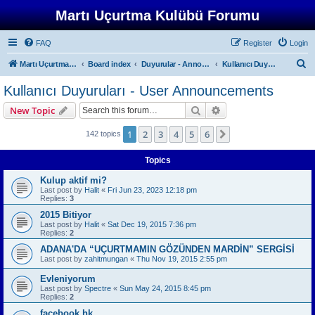
Martı Uçurtma Kulübü Forumu
FAQ
Register
Login
S
Martı Uçurtma Kulübü
Board index
Duyurular - Announcements
Kullanıcı Duyuruları - User Announcements
e
Kullanıcı Duyuruları - User Announcements
a
Search
Advanced search
New Topic
r
c
1
2
3
4
5
6
Next
142 topics
h
Topics
Kulup aktif mi?
Last post by
Halit
«
Fri Jun 23, 2023 12:18 pm
Replies:
3
2015 Bitiyor
Last post by
Halit
«
Sat Dec 19, 2015 7:36 pm
Replies:
2
ADANA'DA “UÇURTMAMIN GÖZÜNDEN MARDİN” SERGİSİ
Last post by
zahitmungan
«
Thu Nov 19, 2015 2:55 pm
Evleniyorum
Last post by
Spectre
«
Sun May 24, 2015 8:45 pm
Replies:
2
facebook hk