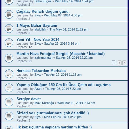
Last post by
Sabri Küçük
«
Wed May 14, 2014 1:24 pm
Replies:
2
Çağatay Kenarlı doğum günü,
Last post by
Ziya
«
Wed May 07, 2014 4:50 pm
Replies:
2
1 Mayıs Bahar Bayramı
Last post by
abdullah
«
Thu May 01, 2014 11:22 pm
Replies:
2
Yeni Yıl - New Year 2014
Last post by
Ziya
«
Sat Apr 26, 2014 3:16 pm
Replies:
12
Mardin Hava Fotoğraf Sergisi (Ataşehir / İstanbul)
Last post by
zahitmungan
«
Sat Apr 26, 2014 12:22 am
Replies:
21
1
2
Herkese Tekrardan Merhaba
Last post by
Ziya
«
Tue Apr 22, 2014 11:16 am
Replies:
2
Yapmış Olduğum 150 Cm lik Ünal Çetin adlı uçurtma
Last post by
Altan
«
Thu Apr 03, 2014 8:22 am
Replies:
1
Sergiye davet
Last post by
Mavi Kurbağa
«
Wed Mar 19, 2014 9:43 am
Replies:
8
Sizleri ve uçurtmalarımızı çok özledik! :)
Last post by
Ziya
«
Mon Feb 24, 2014 8:33 pm
Replies:
3
ilk kez uçurtma yapıcam yardımm lütfen :)