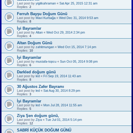
Last post by
yigitkahraman
«
Sat Apr 25, 2015 12:31 am
Replies:
2
Ferruh Bayşu Doğum Günü
Last post by
Mavi Kurbağa
«
Wed Dec 31, 2014 9:53 am
Replies:
8
İyi Bayramlar
Last post by
Altan
«
Wed Oct 29, 2014 2:34 pm
Replies:
4
Altan Doğum Günü
Last post by
zahitmungan
«
Wed Oct 15, 2014 7:14 pm
Replies:
10
İyi Bayramlar
Last post by
mustafa-topcu
«
Sun Oct 05, 2014 9:08 pm
Replies:
6
Darkled doğum günü
Last post by
led
«
Fri Sep 19, 2014 11:43 am
Replies:
8
30 Ağustos Zafer Bayramı
Last post by
led
«
Sat Aug 30, 2014 8:29 pm
Replies:
3
İyi Bayramlar
Last post by
led
«
Mon Jul 28, 2014 11:55 am
Replies:
5
Ziya Şen doğum günü,
Last post by
Ziya
«
Tue Jul 01, 2014 5:14 pm
Replies:
12
SABRİ KÜÇÜK DOĞUM GÜNÜ