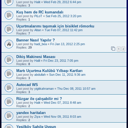
Last post by
Halit
«
Wed Feb 29, 2012 6:44 pm
Replies:
3
Kuş hem de RC kumandalı
Last post by
PiLoT
«
Sat Feb 25, 2012 3:20 pm
Replies:
1
Uçurtmalarımı taşımak için bisiklet römorku
Last post by
Altan
«
Tue Feb 07, 2012 11:42 pm
Replies:
7
Banner Nasıl Yapılır ?
Last post by
hadi_bea
«
Fri Jan 13, 2012 2:25 pm
Replies:
29
1
2
Dikiş Makinesi Masası
Last post by
Halil
«
Fri Dec 23, 2011 7:05 pm
Replies:
8
Martı Uçurtma Kulübü Yılbaşı Kartları
Last post by
abdullah
«
Sun Dec 11, 2011 9:36 am
Replies:
3
Autocad WS
Last post by
yigitkahraman
«
Thu Dec 08, 2011 10:57 am
Replies:
3
Rüzgar ile çalışabilir mi ?
Last post by
Halit
«
Wed Dec 07, 2011 8:48 am
Replies:
2
yandex haritaları
Last post by
Ziya
«
Wed Nov 09, 2011 8:03 am
Replies:
2
Yeşilköy Sahile Uygun