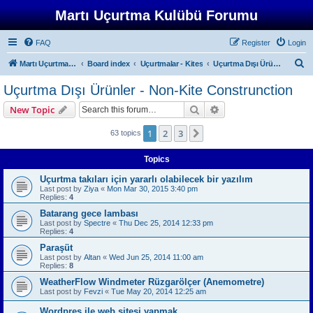
Martı Uçurtma Kulübü Forumu
FAQ
Register
Login
S
Martı Uçurtma Kulübü
Board index
Uçurtmalar - Kites
Uçurtma Dışı Ürünler - Non-Kite Construnction
e
Uçurtma Dışı Ürünler - Non-Kite Construnction
a
Search
Advanced search
New Topic
r
c
1
2
3
Next
63 topics
h
Topics
Uçurtma takıları için yararlı olabilecek bir yazılım
Last post by
Ziya
«
Mon Mar 30, 2015 3:40 pm
Replies:
4
Batarang gece lambası
Last post by
Spectre
«
Thu Dec 25, 2014 12:33 pm
Replies:
4
Paraşüt
Last post by
Altan
«
Wed Jun 25, 2014 11:00 am
Replies:
8
WeatherFlow Windmeter Rüzgarölçer (Anemometre)
Last post by
Fevzi
«
Tue May 20, 2014 12:25 am
Wordpres ile web sitesi yapmak