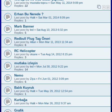
Last post by
mustafa-topcu
«
Sun May 11, 2014 9:09 pm
Replies:
22
1
2
Erhan Bu Nerede ?
Last post by
Halit
«
Sat Mar 01, 2014 8:09 pm
Replies:
1
Martı Banner
Last post by
led
«
Sat Aug 10, 2013 6:32 pm
Replies:
5
Redbull Flug Tag Öneri
Last post by
Altan
«
Mon Mar 11, 2013 11:34 am
Replies:
6
RC Helicopter
Last post by
okane
«
Tue Aug 14, 2012 8:15 pm
Replies:
3
mutlaka izleyin
Last post by
led
«
Mon Jul 30, 2012 9:22 pm
Replies:
14
Nemo
Last post by
Ziya
«
Fri Jun 01, 2012 3:09 pm
Replies:
6
Balık Kuyruk
Last post by
Halit
«
Tue May 29, 2012 12:54 pm
Replies:
1
Kurbağa
Last post by
Halit
«
Mon Mar 26, 2012 9:37 am
Grafik