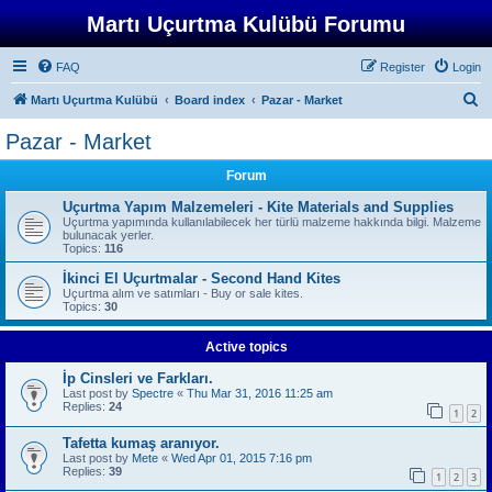
Martı Uçurtma Kulübü Forumu
FAQ
Register
Login
S
Martı Uçurtma Kulübü
Board index
Pazar - Market
e
Pazar - Market
a
Forum
r
c
Uçurtma Yapım Malzemeleri - Kite Materials and Supplies
Uçurtma yapımında kullanılabilecek her türlü malzeme hakkında bilgi. Malzeme
h
bulunacak yerler.
Topics:
116
İkinci El Uçurtmalar - Second Hand Kites
Uçurtma alım ve satımları - Buy or sale kites.
Topics:
30
Active topics
İp Cinsleri ve Farkları.
Last post by
Spectre
«
Thu Mar 31, 2016 11:25 am
Replies:
24
1
2
Tafetta kumaş aranıyor.
Last post by
Mete
«
Wed Apr 01, 2015 7:16 pm
Replies:
39
1
2
3