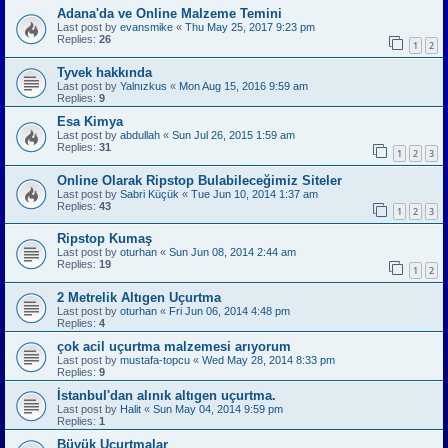
Adana'da ve Online Malzeme Temini
Last post by
evansmike
«
Thu May 25, 2017 9:23 pm
Replies:
26
1
2
Tyvek hakkında
Last post by
Yalnızkus
«
Mon Aug 15, 2016 9:59 am
Replies:
9
Esa Kimya
Last post by
abdullah
«
Sun Jul 26, 2015 1:59 am
Replies:
31
1
2
3
Online Olarak Ripstop Bulabileceğimiz Siteler
Last post by
Sabri Küçük
«
Tue Jun 10, 2014 1:37 am
Replies:
43
1
2
3
Ripstop Kumaş
Last post by
oturhan
«
Sun Jun 08, 2014 2:44 am
Replies:
19
1
2
2 Metrelik Altıgen Uçurtma
Last post by
oturhan
«
Fri Jun 06, 2014 4:48 pm
Replies:
4
çok acil uçurtma malzemesi arıyorum
Last post by
mustafa-topcu
«
Wed May 28, 2014 8:33 pm
Replies:
9
İstanbul'dan alınık altıgen uçurtma.
Last post by
Halit
«
Sun May 04, 2014 9:59 pm
Replies:
1
Büyük Uçurtmalar