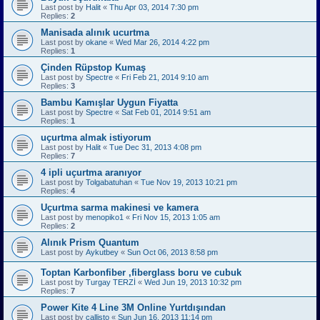
Last post by
Halit
«
Thu Apr 03, 2014 7:30 pm
Replies:
2
Manisada alınık ucurtma
Last post by
okane
«
Wed Mar 26, 2014 4:22 pm
Replies:
1
Çinden Rüpstop Kumaş
Last post by
Spectre
«
Fri Feb 21, 2014 9:10 am
Replies:
3
Bambu Kamışlar Uygun Fiyatta
Last post by
Spectre
«
Sat Feb 01, 2014 9:51 am
Replies:
1
uçurtma almak istiyorum
Last post by
Halit
«
Tue Dec 31, 2013 4:08 pm
Replies:
7
4 ipli uçurtma aranıyor
Last post by
Tolgabatuhan
«
Tue Nov 19, 2013 10:21 pm
Replies:
4
Uçurtma sarma makinesi ve kamera
Last post by
menopiko1
«
Fri Nov 15, 2013 1:05 am
Replies:
2
Alınık Prism Quantum
Last post by
Aykutbey
«
Sun Oct 06, 2013 8:58 pm
Toptan Karbonfiber ,fiberglass boru ve cubuk
Last post by
Turgay TERZİ
«
Wed Jun 19, 2013 10:32 pm
Replies:
7
Power Kite 4 Line 3M Online Yurtdışından
Last post by
callisto
«
Sun Jun 16, 2013 11:14 pm