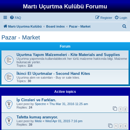
Martı Uçurtma Kulübü Forumu
FAQ
Register
Login
S
Martı Uçurtma Kulübü
Board index
Pazar - Market
e
Pazar - Market
a
Forum
r
c
Uçurtma Yapım Malzemeleri - Kite Materials and Supplies
Uçurtma yapımında kullanılabilecek her türlü malzeme hakkında bilgi. Malzeme
h
bulunacak yerler.
Topics:
116
İkinci El Uçurtmalar - Second Hand Kites
Uçurtma alım ve satımları - Buy or sale kites.
Topics:
30
Active topics
İp Cinsleri ve Farkları.
Last post by
Spectre
«
Thu Mar 31, 2016 11:25 am
Replies:
24
1
2
Tafetta kumaş aranıyor.
Last post by
Mete
«
Wed Apr 01, 2015 7:16 pm
Replies:
39
1
2
3