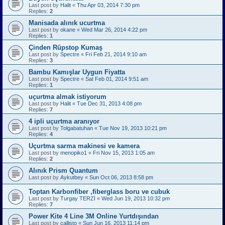
Last post by
Halit
«
Thu Apr 03, 2014 7:30 pm
Replies:
2
Manisada alınık ucurtma
Last post by
okane
«
Wed Mar 26, 2014 4:22 pm
Replies:
1
Çinden Rüpstop Kumaş
Last post by
Spectre
«
Fri Feb 21, 2014 9:10 am
Replies:
3
Bambu Kamışlar Uygun Fiyatta
Last post by
Spectre
«
Sat Feb 01, 2014 9:51 am
Replies:
1
uçurtma almak istiyorum
Last post by
Halit
«
Tue Dec 31, 2013 4:08 pm
Replies:
7
4 ipli uçurtma aranıyor
Last post by
Tolgabatuhan
«
Tue Nov 19, 2013 10:21 pm
Replies:
4
Uçurtma sarma makinesi ve kamera
Last post by
menopiko1
«
Fri Nov 15, 2013 1:05 am
Replies:
2
Alınık Prism Quantum
Last post by
Aykutbey
«
Sun Oct 06, 2013 8:58 pm
Toptan Karbonfiber ,fiberglass boru ve cubuk
Last post by
Turgay TERZİ
«
Wed Jun 19, 2013 10:32 pm
Replies:
7
Power Kite 4 Line 3M Online Yurtdışından
Last post by
callisto
«
Sun Jun 16, 2013 11:14 pm