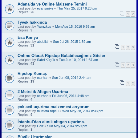
Adana'da ve Online Malzeme Temini
Last post by
evansmike
«
Thu May 25, 2017 9:23 pm
Replies:
26
1
2
Tyvek hakkında
Last post by
Yalnızkus
«
Mon Aug 15, 2016 9:59 am
Replies:
9
Esa Kimya
Last post by
abdullah
«
Sun Jul 26, 2015 1:59 am
Replies:
31
1
2
3
Online Olarak Ripstop Bulabileceğimiz Siteler
Last post by
Sabri Küçük
«
Tue Jun 10, 2014 1:37 am
Replies:
43
1
2
3
Ripstop Kumaş
Last post by
oturhan
«
Sun Jun 08, 2014 2:44 am
Replies:
19
1
2
2 Metrelik Altıgen Uçurtma
Last post by
oturhan
«
Fri Jun 06, 2014 4:48 pm
Replies:
4
çok acil uçurtma malzemesi arıyorum
Last post by
mustafa-topcu
«
Wed May 28, 2014 8:33 pm
Replies:
9
İstanbul'dan alınık altıgen uçurtma.
Last post by
Halit
«
Sun May 04, 2014 9:59 pm
Replies:
1
Büyük Uçurtmalar