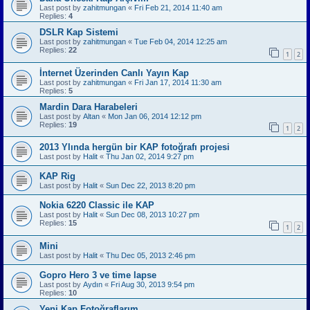
Last post by
zahitmungan
«
Fri Feb 21, 2014 11:40 am
Replies:
4
DSLR Kap Sistemi
Last post by
zahitmungan
«
Tue Feb 04, 2014 12:25 am
Replies:
22
1
2
İnternet Üzerinden Canlı Yayın Kap
Last post by
zahitmungan
«
Fri Jan 17, 2014 11:30 am
Replies:
5
Mardin Dara Harabeleri
Last post by
Altan
«
Mon Jan 06, 2014 12:12 pm
Replies:
19
1
2
2013 Ylında hergün bir KAP fotoğrafı projesi
Last post by
Halit
«
Thu Jan 02, 2014 9:27 pm
KAP Rig
Last post by
Halit
«
Sun Dec 22, 2013 8:20 pm
Nokia 6220 Classic ile KAP
Last post by
Halit
«
Sun Dec 08, 2013 10:27 pm
Replies:
15
1
2
Mini
Last post by
Halit
«
Thu Dec 05, 2013 2:46 pm
Gopro Hero 3 ve time lapse
Last post by
Aydın
«
Fri Aug 30, 2013 9:54 pm
Replies:
10
Yeni Kap Fotoğraflarım