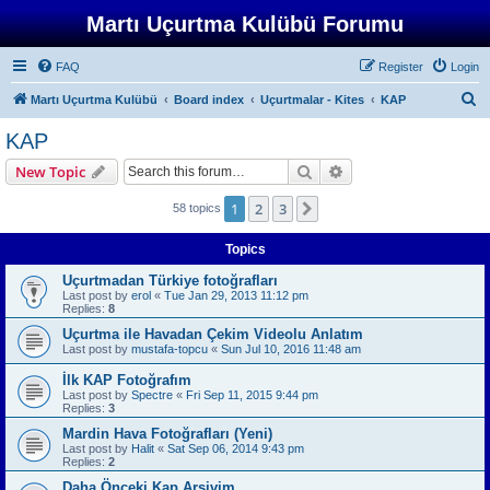
Martı Uçurtma Kulübü Forumu
FAQ
Register
Login
S
Martı Uçurtma Kulübü
Board index
Uçurtmalar - Kites
KAP
e
KAP
a
Search
Advanced search
New Topic
r
c
1
2
3
Next
58 topics
h
Topics
Uçurtmadan Türkiye fotoğrafları
Last post by
erol
«
Tue Jan 29, 2013 11:12 pm
Replies:
8
Uçurtma ile Havadan Çekim Videolu Anlatım
Last post by
mustafa-topcu
«
Sun Jul 10, 2016 11:48 am
İlk KAP Fotoğrafım
Last post by
Spectre
«
Fri Sep 11, 2015 9:44 pm
Replies:
3
Mardin Hava Fotoğrafları (Yeni)
Last post by
Halit
«
Sat Sep 06, 2014 9:43 pm
Replies:
2
Daha Önceki Kap Arşivim