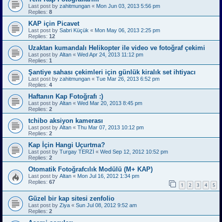
Last post by
zahitmungan
«
Mon Jun 03, 2013 5:56 pm
Replies:
8
KAP için Picavet
Last post by
Sabri Küçük
«
Mon May 06, 2013 2:25 pm
Replies:
12
Uzaktan kumandalı Helikopter ile video ve fotoğraf çekimi
Last post by
Altan
«
Wed Apr 24, 2013 11:12 pm
Replies:
1
Şantiye sahası çekimleri için günlük kiralık set ihtiyacı
Last post by
zahitmungan
«
Tue Mar 26, 2013 6:52 pm
Replies:
4
Haftanın Kap Fotoğrafı :)
Last post by
Altan
«
Wed Mar 20, 2013 8:45 pm
Replies:
2
tchibo aksiyon kamerası
Last post by
Altan
«
Thu Mar 07, 2013 10:12 pm
Replies:
2
Kap İçin Hangi Uçurtma?
Last post by
Turgay TERZİ
«
Wed Sep 12, 2012 10:52 pm
Replies:
2
Otomatik Fotoğrafcılık Modülü (M+ KAP)
Last post by
Altan
«
Mon Jul 16, 2012 1:34 pm
Replies:
67
1
2
3
4
5
Güzel bir kap sitesi zenfolio
Last post by
Ziya
«
Sun Jul 08, 2012 9:52 am
Replies:
2