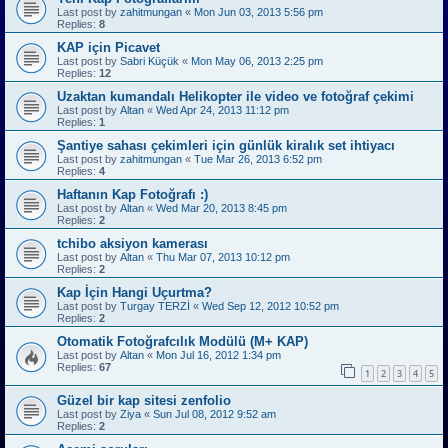
Last post by
zahitmungan
«
Mon Jun 03, 2013 5:56 pm
Replies:
8
KAP için Picavet
Last post by
Sabri Küçük
«
Mon May 06, 2013 2:25 pm
Replies:
12
Uzaktan kumandalı Helikopter ile video ve fotoğraf çekimi
Last post by
Altan
«
Wed Apr 24, 2013 11:12 pm
Replies:
1
Şantiye sahası çekimleri için günlük kiralık set ihtiyacı
Last post by
zahitmungan
«
Tue Mar 26, 2013 6:52 pm
Replies:
4
Haftanın Kap Fotoğrafı :)
Last post by
Altan
«
Wed Mar 20, 2013 8:45 pm
Replies:
2
tchibo aksiyon kamerası
Last post by
Altan
«
Thu Mar 07, 2013 10:12 pm
Replies:
2
Kap İçin Hangi Uçurtma?
Last post by
Turgay TERZİ
«
Wed Sep 12, 2012 10:52 pm
Replies:
2
Otomatik Fotoğrafcılık Modülü (M+ KAP)
Last post by
Altan
«
Mon Jul 16, 2012 1:34 pm
Replies:
67
1
2
3
4
5
Güzel bir kap sitesi zenfolio
Last post by
Ziya
«
Sun Jul 08, 2012 9:52 am
Replies:
2