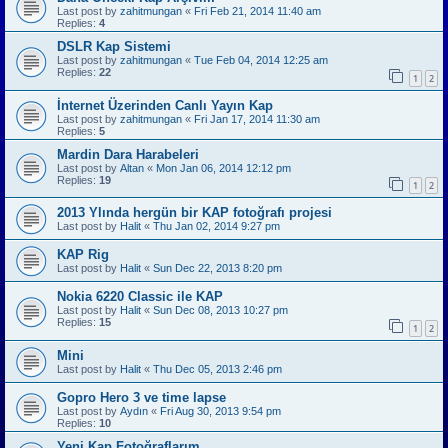
Last post by
zahitmungan
«
Fri Feb 21, 2014 11:40 am
Replies:
4
DSLR Kap Sistemi
Last post by
zahitmungan
«
Tue Feb 04, 2014 12:25 am
Replies:
22
1
2
İnternet Üzerinden Canlı Yayın Kap
Last post by
zahitmungan
«
Fri Jan 17, 2014 11:30 am
Replies:
5
Mardin Dara Harabeleri
Last post by
Altan
«
Mon Jan 06, 2014 12:12 pm
Replies:
19
1
2
2013 Ylında hergün bir KAP fotoğrafı projesi
Last post by
Halit
«
Thu Jan 02, 2014 9:27 pm
KAP Rig
Last post by
Halit
«
Sun Dec 22, 2013 8:20 pm
Nokia 6220 Classic ile KAP
Last post by
Halit
«
Sun Dec 08, 2013 10:27 pm
Replies:
15
1
2
Mini
Last post by
Halit
«
Thu Dec 05, 2013 2:46 pm
Gopro Hero 3 ve time lapse
Last post by
Aydın
«
Fri Aug 30, 2013 9:54 pm
Replies:
10
Yeni Kap Fotoğraflarım