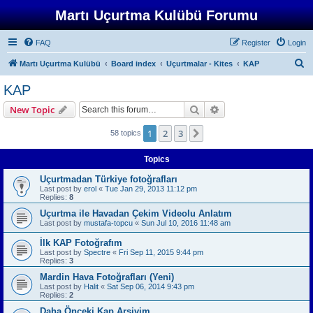
Martı Uçurtma Kulübü Forumu
FAQ
Register
Login
S
Martı Uçurtma Kulübü
Board index
Uçurtmalar - Kites
KAP
e
KAP
a
Search
Advanced search
New Topic
r
c
1
2
3
Next
58 topics
h
Topics
Uçurtmadan Türkiye fotoğrafları
Last post by
erol
«
Tue Jan 29, 2013 11:12 pm
Replies:
8
Uçurtma ile Havadan Çekim Videolu Anlatım
Last post by
mustafa-topcu
«
Sun Jul 10, 2016 11:48 am
İlk KAP Fotoğrafım
Last post by
Spectre
«
Fri Sep 11, 2015 9:44 pm
Replies:
3
Mardin Hava Fotoğrafları (Yeni)
Last post by
Halit
«
Sat Sep 06, 2014 9:43 pm
Replies:
2
Daha Önceki Kap Arşivim