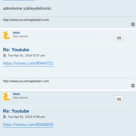
adreslerine yükleyebilirsiniz.
http://www.ucurtmaplanlari.com
Halit
Site Admin
Re: Youtube
P
Tue Apr 01, 2014 8:57 pm
o
s
https://vimeo.com/90444721
t
http://www.ucurtmaplanlari.com
Halit
Site Admin
Re: Youtube
P
Tue Apr 01, 2014 8:58 pm
o
s
https://vimeo.com/90444828
t