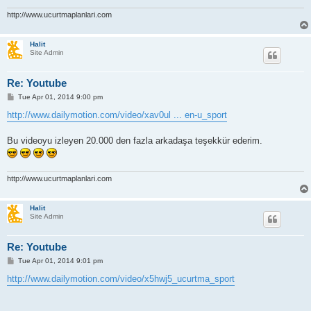
http://www.ucurtmaplanlari.com
Halit
Site Admin
Re: Youtube
P
Tue Apr 01, 2014 9:00 pm
o
s
http://www.dailymotion.com/video/xav0ul ... en-u_sport
t
Bu videoyu izleyen 20.000 den fazla arkadaşa teşekkür ederim.
http://www.ucurtmaplanlari.com
Halit
Site Admin
Re: Youtube
P
Tue Apr 01, 2014 9:01 pm
o
s
http://www.dailymotion.com/video/x5hwj5_ucurtma_sport
t