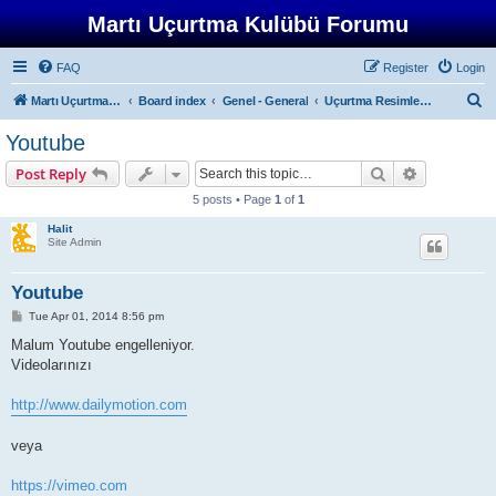
Martı Uçurtma Kulübü Forumu
FAQ
Register
Login
S
Martı Uçurtma Kulübü
Board index
Genel - General
Uçurtma Resimleri ve Uçurtma Video Linkleri - Photo and Video Links
e
Youtube
a
Search
Advanced s
Post Reply
r
5 posts • Page
1
of
1
c
Halit
h
Site Admin
Youtube
P
Tue Apr 01, 2014 8:56 pm
o
s
Malum Youtube engelleniyor.
t
Videolarınızı
http://www.dailymotion.com
veya
https://vimeo.com