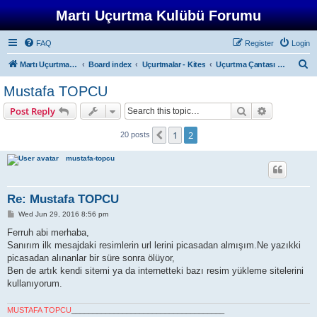
Martı Uçurtma Kulübü Forumu
FAQ
Register
Login
S
Martı Uçurtma Kulübü
Board index
Uçurtmalar - Kites
Uçurtma Çantası - Kite Bag
e
Mustafa TOPCU
a
Search
Advanced s
Post Reply
r
c
1
2
Previous
20 posts
h
mustafa-topcu
Re: Mustafa TOPCU
P
Wed Jun 29, 2016 8:56 pm
o
s
Ferruh abi merhaba,
t
Sanırım ilk mesajdaki resimlerin url lerini picasadan almışım.Ne yazıkki
picasadan alınanlar bir süre sonra ölüyor,
Ben de artık kendi sitemi ya da internetteki bazı resim yükleme sitelerini
kullanıyorum.
MUSTAFA TOPCU
____________________________________