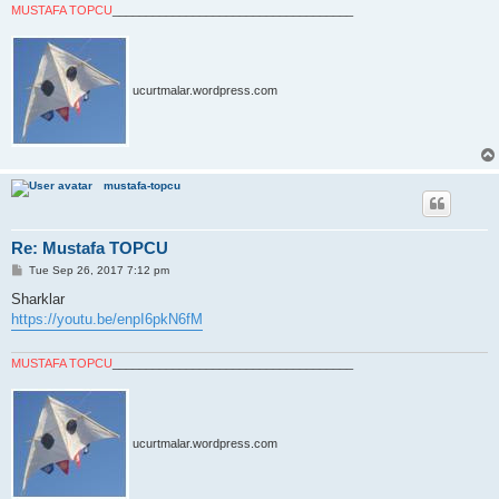
MUSTAFA TOPCU
____________________________________
ucurtmalar.wordpress.com
mustafa-topcu
Re: Mustafa TOPCU
P
Tue Sep 26, 2017 7:12 pm
o
s
Sharklar
t
https://youtu.be/enpI6pkN6fM
MUSTAFA TOPCU
____________________________________
ucurtmalar.wordpress.com