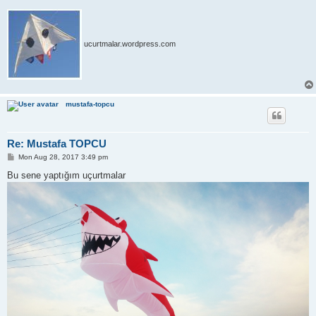
ucurtmalar.wordpress.com
mustafa-topcu
Re: Mustafa TOPCU
P
Mon Aug 28, 2017 3:49 pm
o
s
Bu sene yaptığım uçurtmalar
t