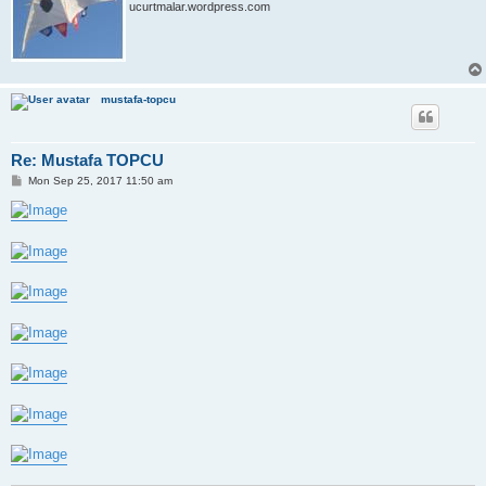
ucurtmalar.wordpress.com
mustafa-topcu
Re: Mustafa TOPCU
P
Mon Sep 25, 2017 11:50 am
o
s
t