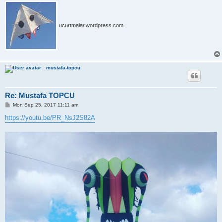
ucurtmalar.wordpress.com
mustafa-topcu
Re: Mustafa TOPCU
P
Mon Sep 25, 2017 11:11 am
o
s
https://youtu.be/PR_NsJ2S82A
t