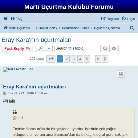
Martı Uçurtma Kulübü Forumu
FAQ
Register
Login
S
Martı Uçurtma Kulübü
Board index
Uçurtmalar - Kites
Uçurtma Çantası - Kite Bag
e
Eray Kara'nın uçurtmaları
a
Search
Advanced s
Post Reply
r
c
Page
1
of
9
1
2
3
4
5
9
Next
125 posts
…
h
led
Eray Kara'nın uçurtmaları
P
Tue Nov 21, 2006 10:50 am
o
s
@Halit
t
@Led
Eminim Samsun'da da bir şeyler oluyordur. İşlerinin çok yoğun
olduğunu biliyorum ama Samsun'dan da birkaç fotoğraf görürsek çok