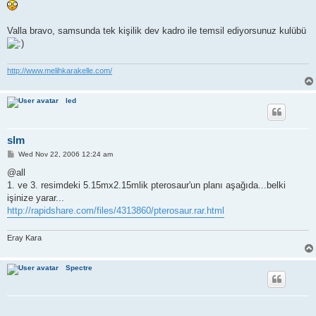
Valla bravo, samsunda tek kişilik dev kadro ile temsil ediyorsunuz kulübü
http://www.melihkarakelle.com/
led
slm
P
Wed Nov 22, 2006 12:24 am
o
s
@all
t
1. ve 3. resimdeki 5.15mx2.15mlik pterosaur'un planı aşağıda...belki
işinize yarar...
http://rapidshare.com/files/4313860/pterosaur.rar.html
Eray Kara
Spectre