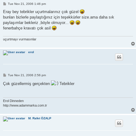
P
Tue Nov 21, 2006 1:46 pm
o
s
Eray bey tebrikler uçurtmalarınız çok güzel
t
bunları bizlerle paylaştığınız için teşekkürler size.ama daha sık
paylaşımlar bekleriz ,böyle olmuyor...
fenerbahçe kravatı çok asil
uçurtmayı vurmasınlar
erol
P
Tue Nov 21, 2006 2:56 pm
o
s
Çok güzellermiş gerçekten
Tebrikler
t
Erol Dinneden
http://www.adammarka.com.tr
M. Rafet ÖZALP