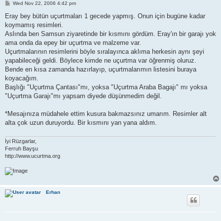
P
Wed Nov 22, 2006 4:42 pm
o
s
Eray bey bütün uçurtmaları 1 gecede yapmış. Onun için bugüne kadar
t
koymamış resimleri.
Aslında ben Samsun ziyaretinde bir kısmını gördüm. Eray'ın bir garajı yok
ama onda da epey bir uçurtma ve malzeme var.
Uçurtmalarının resimlerini böyle sıralayınca aklıma herkesin aynı şeyi
yapabileceği geldi. Böylece kimde ne uçurtma var öğrenmiş oluruz.
Bende en kısa zamanda hazırlayıp, uçurtmalarımın listesini buraya
koyacağım.
Başlığı "Uçurtma Çantası"mı, yoksa "Uçurtma Araba Bagajı" mı yoksa
"Uçurtma Garajı"mı yapsam diyede düşünmedim değil.
*Mesajınıza müdahele ettim kusura bakmazsınız umarım. Resimler alt
alta çok uzun duruyordu. Bir kısmını yan yana aldım.
İyi Rüzgarlar,
Ferruh Bayşu
http://www.ucurtma.org
Erhan