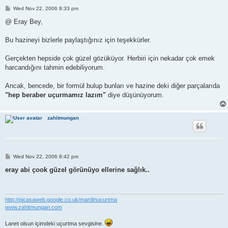
P
Wed Nov 22, 2006 8:33 pm
o
s
@ Eray Bey,
t
Bu hazineyi bizlerle paylaştığınız için teşekkürler.
Gerçekten hepside çok güzel gözüküyor. Herbiri için nekadar çok emek
harcandığını tahmin edebiliyorum.
Ancak, bencede, bir formül bulup bunları ve hazine deki diğer parçalarıda
"hep beraber uçurmamız lazım"
diye düşünüyorum.
zahitmungan
P
Wed Nov 22, 2006 8:42 pm
o
s
eray abi çook güzel görünüyo ellerine sağlık..
t
http://picasaweb.google.co.uk/mardinucurtma
www.zahitmungan.com
Lanet olsun içimdeki uçurtma sevgisine.