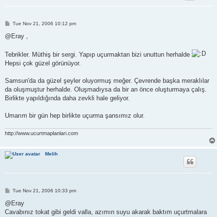
P
Tue Nov 21, 2006 10:12 pm
o
s
@Eray ,
t
Tebrikler. Müthiş bir sergi. Yapıp uçurmaktan bizi unuttun herhalde
Hepsi çok güzel görünüyor.
Samsun'da da güzel şeyler oluyormuş meğer. Çevrende başka meraklılar
da oluşmuştur herhalde. Oluşmadıysa da bir an önce oluşturmaya çalış.
Birlikte yapıldığında daha zevkli hale geliyor.
Umarım bir gün hep birlikte uçurma şansımız olur.
http://www.ucurtmaplanlari.com
Melih
P
Tue Nov 21, 2006 10:33 pm
o
s
@Eray
t
Cavabınız tokat gibi geldi valla, azımın suyu akarak baktım uçurtmalara