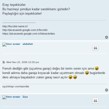
o
s
Eray teşekkürler
t
Bu hazineyi şimdiye kadar sandıktamı gizledin?
Paylaştığın için teşekkürler!
----------------------------------
http://fevzikir.name.tr/
http://picasaweb.google.com.tr/fevzikir
https://picasaweb.google.com.tr/kiteactivities
abdullah
P
Wed Nov 22, 2006 10:28 pm
o
s
Ferruh dediğin gibi (uçurtma garajı) doğru bir terim senin için ama
t
kendi adıma daha garaja koyacak kadar uçurtmam olmadı
bugünlerde
ders almaya başaladım zaten garaj nasıl açılır
uçurtmayı vurmasınlar
Ziya