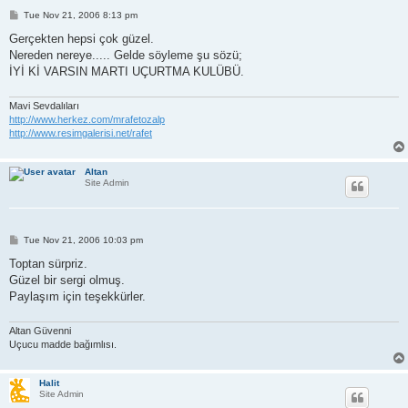
P
Tue Nov 21, 2006 8:13 pm
o
s
Gerçekten hepsi çok güzel.
t
Nereden nereye..... Gelde söyleme şu sözü;
İYİ Kİ VARSIN MARTI UÇURTMA KULÜBÜ.
Mavi Sevdalıları
http://www.herkez.com/mrafetozalp
http://www.resimgalerisi.net/rafet
Altan
Site Admin
P
Tue Nov 21, 2006 10:03 pm
o
s
Toptan sürpriz.
t
Güzel bir sergi olmuş.
Paylaşım için teşekkürler.
Altan Güvenni
Uçucu madde bağımlısı.
Halit
Site Admin