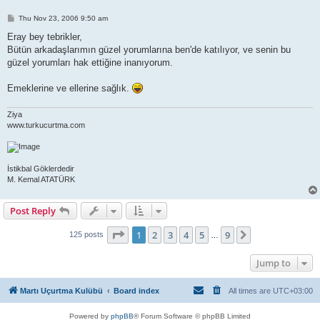
P
Thu Nov 23, 2006 9:50 am
o
s
Eray bey tebrikler,
t
Bütün arkadaşlarımın güzel yorumlarına ben'de katılıyor, ve senin bu
güzel yorumları hak ettiğine inanıyorum.
Emeklerine ve ellerine sağlık.
Ziya
www.turkucurtma.com
İstikbal Göklerdedir
M. Kemal ATATÜRK
Post Reply
Page
1
of
9
1
2
3
4
5
9
Next
125 posts
…
Jump to
Martı Uçurtma Kulübü
Board index
All times are
UTC+03:00
Powered by
phpBB
® Forum Software © phpBB Limited