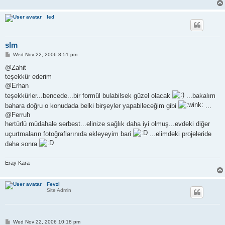
led
slm
P
Wed Nov 22, 2006 8:51 pm
o
s
@Zahit
t
teşekkür ederim
@Erhan
teşekkürler...bencede...bir formül bulabilsek güzel olacak
...bakalım
bahara doğru o konudada belki birşeyler yapabileceğim gibi
...
@Ferruh
hertürlü müdahale serbest...elinize sağlık daha iyi olmuş...evdeki diğer
uçurtmaların fotoğraflarınıda ekleyeyim bari
...elimdeki projeleride
daha sonra
Eray Kara
Fevzi
Site Admin
P
Wed Nov 22, 2006 10:18 pm