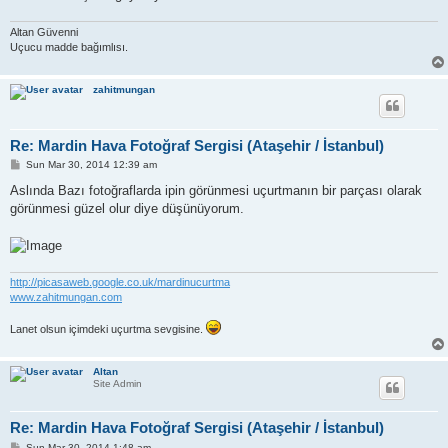
Altan Güvenni
Uçucu madde bağımlısı.
zahitmungan
Re: Mardin Hava Fotoğraf Sergisi (Ataşehir / İstanbul)
P
Sun Mar 30, 2014 12:39 am
o
s
Aslında Bazı fotoğraflarda ipin görünmesi uçurtmanın bir parçası olarak
t
görünmesi güzel olur diye düşünüyorum.
http://picasaweb.google.co.uk/mardinucurtma
www.zahitmungan.com
Lanet olsun içimdeki uçurtma sevgisine.
Altan
Site Admin
Re: Mardin Hava Fotoğraf Sergisi (Ataşehir / İstanbul)
P
Sun Mar 30, 2014 1:48 am