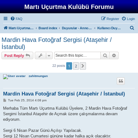
Martı Uçurtma Kulübü Forumu
FAQ
Register
Login
S
Martı Uçurtma Kulübü
Board index
Duyurular - Announcements
Kullanıcı Duyuruları - User Announcements
e
Mardin Hava Fotoğraf Sergisi (Ataşehir /
a
İstanbul)
r
Search
Advanced s
Post Reply
c
h
1
2
Next
22 posts
zahitmungan
Mardin Hava Fotoğraf Sergisi (Ataşehir / İstanbul)
P
Tue Feb 25, 2014 4:08 pm
o
s
Merhaba Tüm Martı Uçurtma Kulübü Üyelere, 2 Mardin Hava Fotoğraf
t
Sergimi İstanbul Ataşehir de Açmak üzere çalışmalarıma devam
ediyorum.
Sergi 6 Nisan Pazar Günü Açılışı Yapılacak.
Sergi 12 Nisan Cumartesi gününe kadar halka açık olacaktır.