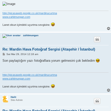
http://picasaweb.google.co.uk/mardinucurtma
www.zahitmungan.com
Lanet olsun içimdeki uçurtma sevgisine.
zahitmungan
Re: Mardin Hava Fotoğraf Sergisi (Ataşehir / İstanbul)
P
Sat Mar 29, 2014 12:18 am
o
s
Son paylaştığım yazı fotoğraflara yorum gelmesini çok bekledim
t
http://picasaweb.google.co.uk/mardinucurtma
www.zahitmungan.com
Lanet olsun içimdeki uçurtma sevgisine.
Halit
Site Admin
Re: Mardin Hava Fotoğraf Sergisi (Ataşehir / İstanbul)