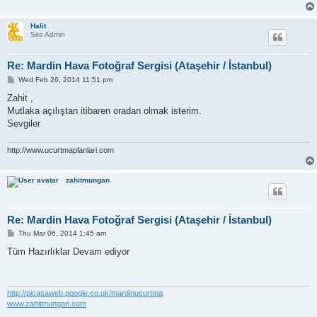
Halit
Site Admin
Re: Mardin Hava Fotoğraf Sergisi (Ataşehir / İstanbul)
P
Wed Feb 26, 2014 11:51 pm
o
s
Zahit ,
t
Mutlaka açılıştan itibaren oradan olmak isterim.
Sevgiler
http://www.ucurtmaplanlari.com
zahitmungan
Re: Mardin Hava Fotoğraf Sergisi (Ataşehir / İstanbul)
P
Thu Mar 06, 2014 1:45 am
o
s
Tüm Hazırlıklar Devam ediyor
t
http://picasaweb.google.co.uk/mardinucurtma
www.zahitmungan.com