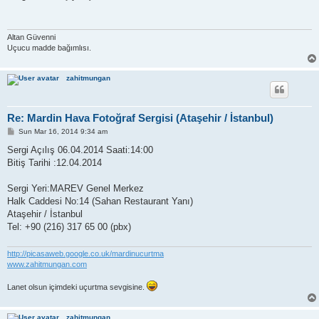
t
Altan Güvenni
Uçucu madde bağımlısı.
zahitmungan
Re: Mardin Hava Fotoğraf Sergisi (Ataşehir / İstanbul)
P
Sun Mar 16, 2014 9:34 am
o
s
Sergi Açılış 06.04.2014 Saati:14:00
t
Bitiş Tarihi :12.04.2014
Sergi Yeri:MAREV Genel Merkez
Halk Caddesi No:14 (Sahan Restaurant Yanı)
Ataşehir / İstanbul
Tel: +90 (216) 317 65 00 (pbx)
http://picasaweb.google.co.uk/mardinucurtma
www.zahitmungan.com
Lanet olsun içimdeki uçurtma sevgisine.
zahitmungan