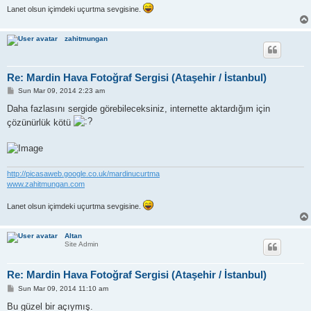
Lanet olsun içimdeki uçurtma sevgisine.
zahitmungan
Re: Mardin Hava Fotoğraf Sergisi (Ataşehir / İstanbul)
P
Sun Mar 09, 2014 2:23 am
o
s
Daha fazlasını sergide görebileceksiniz, internette aktardığım için
t
çözünürlük kötü
http://picasaweb.google.co.uk/mardinucurtma
www.zahitmungan.com
Lanet olsun içimdeki uçurtma sevgisine.
Altan
Site Admin
Re: Mardin Hava Fotoğraf Sergisi (Ataşehir / İstanbul)
P
Sun Mar 09, 2014 11:10 am
o
s
Bu güzel bir açıymış.