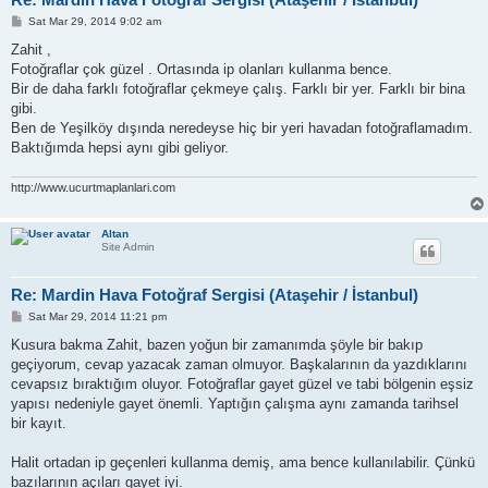
P
Sat Mar 29, 2014 9:02 am
o
s
Zahit ,
t
Fotoğraflar çok güzel . Ortasında ip olanları kullanma bence.
Bir de daha farklı fotoğraflar çekmeye çalış. Farklı bir yer. Farklı bir bina
gibi.
Ben de Yeşilköy dışında neredeyse hiç bir yeri havadan fotoğraflamadım.
Baktığımda hepsi aynı gibi geliyor.
http://www.ucurtmaplanlari.com
Altan
Site Admin
Re: Mardin Hava Fotoğraf Sergisi (Ataşehir / İstanbul)
P
Sat Mar 29, 2014 11:21 pm
o
s
Kusura bakma Zahit, bazen yoğun bir zamanımda şöyle bir bakıp
t
geçiyorum, cevap yazacak zaman olmuyor. Başkalarının da yazdıklarını
cevapsız bıraktığım oluyor. Fotoğraflar gayet güzel ve tabi bölgenin eşsiz
yapısı nedeniyle gayet önemli. Yaptığın çalışma aynı zamanda tarihsel
bir kayıt.
Halit ortadan ip geçenleri kullanma demiş, ama bence kullanılabilir. Çünkü
bazılarının açıları gayet iyi.