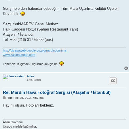
Gelişmelerden haberdar edeceğim Tüm Martı Uçurtma Kulübü Üyeleri
Davetlidir.
Sergi Yeri:MAREV Genel Merkez
Halk Caddesi No:14 (Sahan Restaurant Yanı)
Ataşehir / İstanbul
Tel: +90 (216) 317 65 00 (pbx)
http://picasaweb.google.co.uk/mardinucurtma
www.zahitmungan.com
Lanet olsun içimdeki uçurtma sevgisine.
Altan
Site Admin
Re: Mardin Hava Fotoğraf Sergisi (Ataşehir / İstanbul)
P
Tue Feb 25, 2014 7:52 pm
o
s
Hayırlı olsun. Fotoları bekleriz.
t
Altan Güvenni
Uçucu madde bağımlısı.