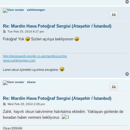
zahitmungan
Re: Mardin Hava Fotoğraf Sergisi (Ataşehir / İstanbul)
P
Tue Feb 25, 2014 8:17 pm
o
s
Fotoğraf Yok
Sizleri açılışa bekliyorum
t
http://picasaweb.google.co.uk/mardinucurtma
www.zahitmungan.com
Lanet olsun içimdeki uçurtma sevgisine.
okane
Re: Mardin Hava Fotoğraf Sergisi (Ataşehir / İstanbul)
P
Wed Feb 26, 2014 2:28 pm
o
s
Zahit, hayırlı olsun takvimime hatırlatma ekledim. Yaklaşan günlerde de
t
buradan haber vermeni bekliyoruz.
Okan ERKAN