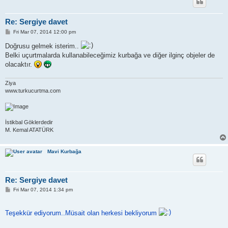
Re: Sergiye davet
P
Fri Mar 07, 2014 12:00 pm
o
s
Doğrusu gelmek isterim..
t
Belki uçurtmalarda kullanabileceğimiz kurbağa ve diğer ilginç objeler de
olacaktır.
Ziya
www.turkucurtma.com
İstikbal Göklerdedir
M. Kemal ATATÜRK
Mavi Kurbağa
Re: Sergiye davet
P
Fri Mar 07, 2014 1:34 pm
o
s
t
Teşekkür ediyorum..Müsait olan herkesi bekliyorum