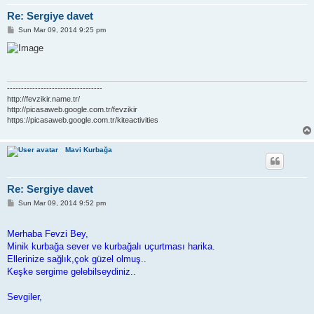
Re: Sergiye davet
P
Sun Mar 09, 2014 9:25 pm
o
s
t
----------------------------------
http://fevzikir.name.tr/
http://picasaweb.google.com.tr/fevzikir
https://picasaweb.google.com.tr/kiteactivities
Mavi Kurbağa
Re: Sergiye davet
P
Sun Mar 09, 2014 9:52 pm
o
s
t
Merhaba Fevzi Bey,
Minik kurbağa sever ve kurbağalı uçurtması harika.
Ellerinize sağlık,çok güzel olmuş..
Keşke sergime gelebilseydiniz..
Sevgiler,