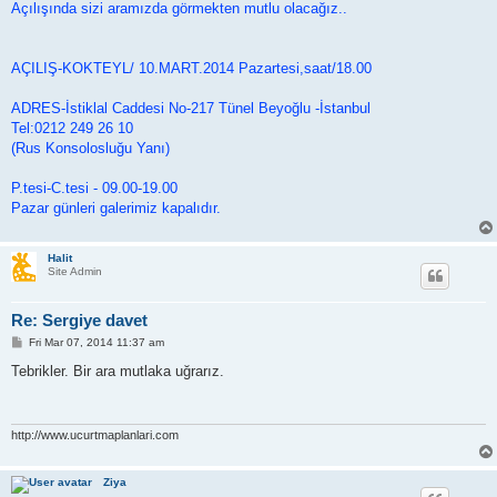
Açılışında sizi aramızda görmekten mutlu olacağız..
AÇILIŞ-KOKTEYL/ 10.MART.2014 Pazartesi,saat/18.00
ADRES-İstiklal Caddesi No-217 Tünel Beyoğlu -İstanbul
Tel:0212 249 26 10
(Rus Konsolosluğu Yanı)
P.tesi-C.tesi - 09.00-19.00
Pazar günleri galerimiz kapalıdır.
Halit
Site Admin
Re: Sergiye davet
P
Fri Mar 07, 2014 11:37 am
o
s
Tebrikler. Bir ara mutlaka uğrarız.
t
http://www.ucurtmaplanlari.com
Ziya