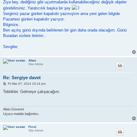
Ziya bey, dediğiniz gibi uçurtmalarda kullanabileceğiniz değişik objeler
görebilirsiniz..Yaratıcılık başka bir şey
Sergimiz pazar günleri kapalıdır yazmıştım ama yeni gelen bilgide
Pazartesi günleri kapalıdır yazıyor..
Bilginize..
Ben açılış günü dışında belirlenen bir gün daha orada olacağım..Günü
Buradan sizlere iletirim..
Sevgiler,
Altan
Site Admin
Re: Sergiye davet
P
Fri Mar 07, 2014 10:14 pm
o
s
Tebrikler. Gelmeye çalışacağım.
t
Altan Güvenni
Uçucu madde bağımlısı.
Fevzi
Site Admin