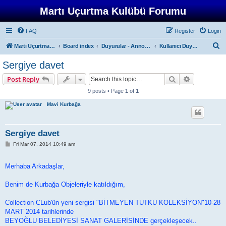
Martı Uçurtma Kulübü Forumu
FAQ
Register
Login
S
Martı Uçurtma Kulübü
Board index
Duyurular - Announcements
Kullanıcı Duyuruları - User Announcements
e
Sergiye davet
a
Search
Advanced s
Post Reply
r
9 posts • Page
1
of
1
c
Mavi Kurbağa
h
Sergiye davet
P
Fri Mar 07, 2014 10:49 am
o
s
t
Merhaba Arkadaşlar,
Benim de Kurbağa Objeleriyle katıldığım,
Collection CLub'ün yeni sergisi "BİTMEYEN TUTKU KOLEKSİYON"10-28
MART 2014 tarihlerinde
BEYOĞLU BELEDİYESİ SANAT GALERİSİNDE gerçekleşecek..