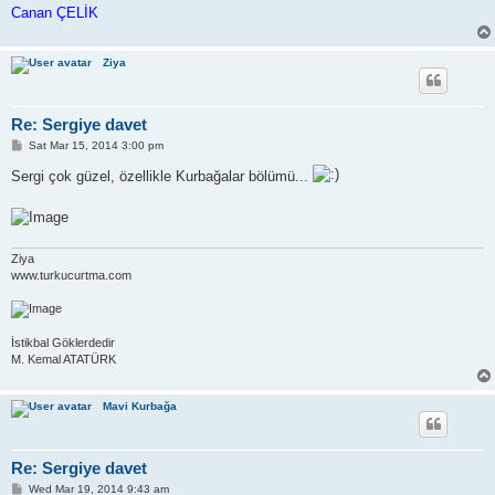
Canan ÇELİK
Ziya
Re: Sergiye davet
P
Sat Mar 15, 2014 3:00 pm
o
s
Sergi çok güzel, özellikle Kurbağalar bölümü...
t
Ziya
www.turkucurtma.com
İstikbal Göklerdedir
M. Kemal ATATÜRK
Mavi Kurbağa
Re: Sergiye davet
P
Wed Mar 19, 2014 9:43 am