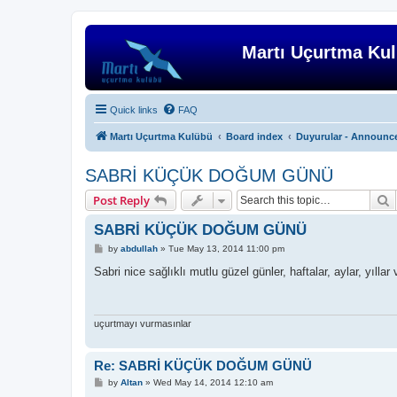
Martı Uçurtma Ku
Quick links
FAQ
Martı Uçurtma Kulübü
Board index
Duyurular - Announc
SABRİ KÜÇÜK DOĞUM GÜNÜ
S
Post Reply
SABRİ KÜÇÜK DOĞUM GÜNÜ
P
by
abdullah
»
Tue May 13, 2014 11:00 pm
o
s
Sabri nice sağlıklı mutlu güzel günler, haftalar, aylar, yıllar 
t
uçurtmayı vurmasınlar
Re: SABRİ KÜÇÜK DOĞUM GÜNÜ
P
by
Altan
»
Wed May 14, 2014 12:10 am
o