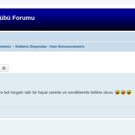
lübü Forumu
ements
Kullanıcı Duyuruları - User Announcements
earch
Advanced search
ve bol rüzgarlı tatlı bir hayat seninle ve sevdiklerinle birlikte olsun.