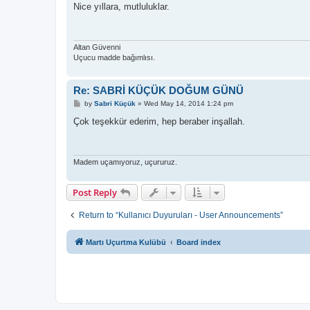
s
Nice yıllara, mutluluklar.
t
Altan Güvenni
Uçucu madde bağımlısı.
Re: SABRİ KÜÇÜK DOĞUM GÜNÜ
P
by
Sabri Küçük
»
Wed May 14, 2014 1:24 pm
o
s
Çok teşekkür ederim, hep beraber inşallah.
t
Madem uçamıyoruz, uçururuz.
Post Reply
Return to “Kullanıcı Duyuruları - User Announcements”
Martı Uçurtma Kulübü
Board index