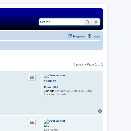
Search
Advanced search
Register
Login
3 posts • Page
1
of
1
abdullah
Posts:
899
Joined:
Sat Apr 02, 2005 12:10 am
Location:
İstanbul
T
o
p
Altan
Site Admin