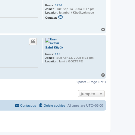
Posts:
3734
Joined:
Tue Sep 14, 2004 9:17 pm
Location:
İstanbul / Küçükçekmece
C
Contact:
o
n
t
T
a
o
c
p
t
A
l
Sabri Küçük
t
a
Posts:
147
n
Joined:
Sun Apr 13, 2008 6:24 pm
Location:
İzmir / GÖZTEPE
T
o
3 posts • Page
1
of
1
p
Jump to
Contact us
Delete cookies
All times are
UTC+03:00