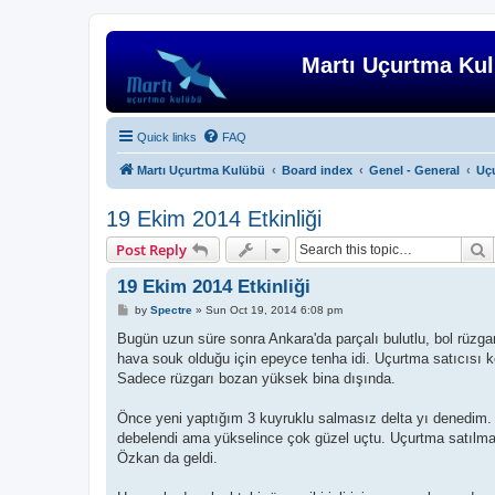
Martı Uçurtma Ku
Quick links
FAQ
Martı Uçurtma Kulübü
Board index
Genel - General
Uçu
19 Ekim 2014 Etkinliği
S
Post Reply
19 Ekim 2014 Etkinliği
P
by
Spectre
»
Sun Oct 19, 2014 6:08 pm
o
s
Bugün uzun süre sonra Ankara'da parçalı bulutlu, bol rüzga
t
hava souk olduğu için epeyce tenha idi. Uçurtma satıcısı k
Sadece rüzgarı bozan yüksek bina dışında.
Önce yeni yaptığım 3 kuyruklu salmasız delta yı denedim. 
debelendi ama yükselince çok güzel uçtu. Uçurtma satılmad
Özkan da geldi.