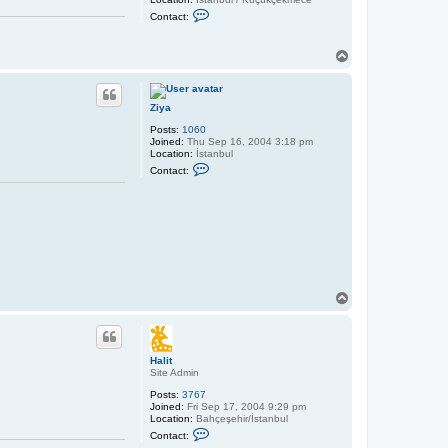
C
Contact:
o
n
t
T
a
o
c
p
t
A
l
Ziya
t
Posts:
1060
a
Joined:
Thu Sep 16, 2004 3:18 pm
n
Location:
İstanbul
C
Contact:
o
n
t
a
c
t
Z
i
y
a
T
o
p
Halit
Site Admin
Posts:
3767
Joined:
Fri Sep 17, 2004 9:29 pm
Location:
Bahçeşehir/İstanbul
C
Contact:
o