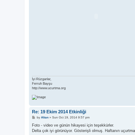
İyi Rüzgarlar,
Ferruh Bayşu
http://www.ucurtma.org
Re: 19 Ekim 2014 Etkinliği
P
by
Altan
»
Sun Oct 19, 2014 9:57 pm
o
s
Foto - video ve günün hikayesi için teşekkürler.
t
Delta çok iyi görünüyor. Gösterişli olmuş. Haftanın uçurtmas