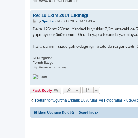
http://www.ucurtmaplanlari.com
Re: 19 Ekim 2014 Etkinliği
P
by
Spectre
»
Mon Oct 20, 2014 11:49 am
o
s
Delta 125cmx250cm. Yandaki kuyruklar 7,2m ortakaki de 5,
t
yapmayı düşünüyüorum. Onu da yapıp forumda yayınlaya
Halit, sanırım sizde çok olduğu için bizde de rüzgar vardı.
İyi Rüzgarlar,
Ferruh Bayşu
http://www.ucurtma.org
Post Reply
Return to “Uçurtma Etkinlik Duyuruları ve Fotoğrafları -Kite Acti
Martı Uçurtma Kulübü
Board index