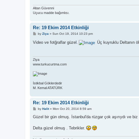
Altan Güvenni
Uçucu madde bağımlısı.
Re: 19 Ekim 2014 Etkinliği
P
by
Ziya
»
Sun Oct 19, 2014 10:23 pm
o
s
Video ve fotğraflar güzel.
Üç kuyruklu Deltanın öl
t
Ziya
www.turkucurtma.com
İstikbal Göklerdedir
M. Kemal ATATÜRK
Re: 19 Ekim 2014 Etkinliği
P
by
Halit
»
Mon Oct 20, 2014 8:59 am
o
s
Güzel bir gün olmuş. İstanbul'da rüzgar çok aşırıydı ve biz
t
Delta güzel olmuş . Tebrikler.