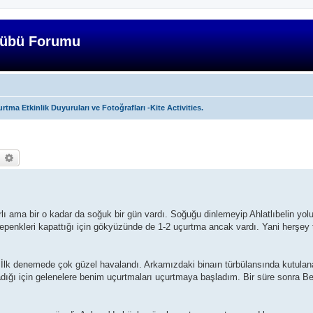
lübü Forumu
rtma Etkinlik Duyuruları ve Fotoğrafları -Kite Activities.
earch
Advanced search
rlı ama bir o kadar da soğuk bir gün vardı. Soğuğu dinlemeyip Ahlatlıbelin yol
epenkleri kapattığı için gökyüzünde de 1-2 uçurtma ancak vardı. Yani herşey 
İlk denemede çok güzel havalandı. Arkamızdaki binaın türbülansında kutulan
ığı için gelenelere benim uçurtmaları uçurtmaya başladım. Bir süre sonra Be