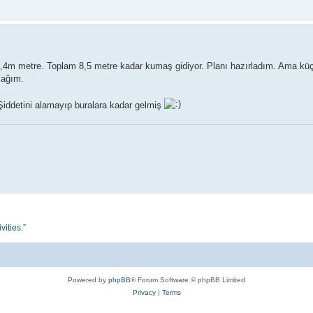
4m metre. Toplam 8,5 metre kadar kumaş gidiyor. Planı hazırladım. Ama küçü
cağım.
 Şiddetini alamayıp buralara kadar gelmiş
vities.”
Powered by
phpBB
® Forum Software © phpBB Limited
Privacy
|
Terms