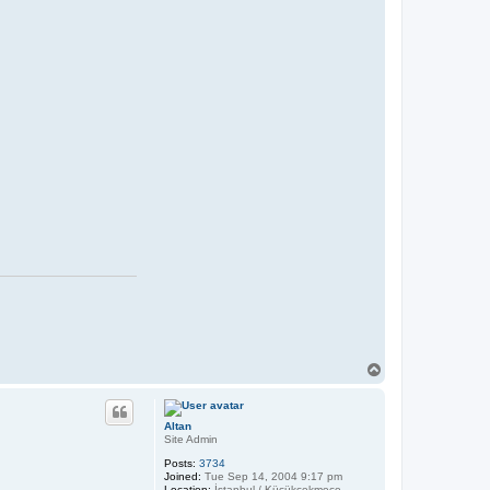
T
o
p
Altan
Site Admin
Posts:
3734
Joined:
Tue Sep 14, 2004 9:17 pm
Location:
İstanbul / Küçükçekmece