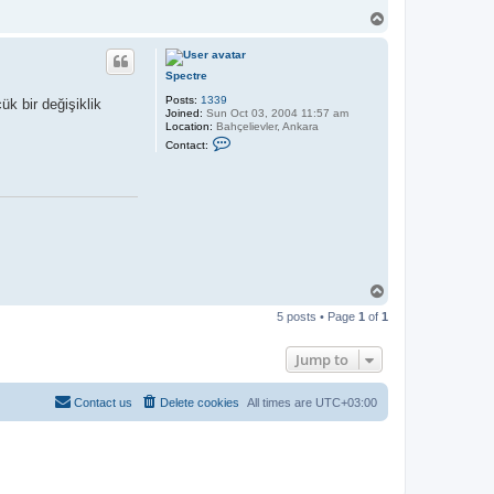
n
T
t
o
a
c
p
t
H
Spectre
a
l
Posts:
1339
k bir değişiklik
i
Joined:
Sun Oct 03, 2004 11:57 am
t
Location:
Bahçelievler, Ankara
C
Contact:
o
n
t
a
c
t
S
p
e
c
t
T
r
o
e
5 posts • Page
1
of
1
p
Jump to
Contact us
Delete cookies
All times are
UTC+03:00