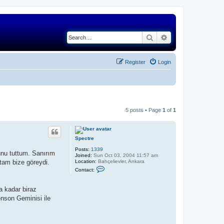
Search
Advanced search
Register
Login
5 posts • Page
1
of
1
Spectre
Posts:
1339
unu tuttum. Sanırım
Joined:
Sun Oct 03, 2004 11:57 am
Location:
Bahçelievler, Ankara
tam bize göreydi.
C
Contact:
o
n
t
a kadar biraz
a
c
nson Geminisi ile
t
S
p
e