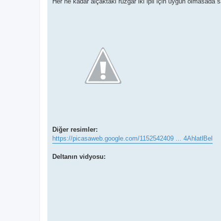
Her ne kadar alçaktaki rüzgar iki ipli için uygun olmasada
Diğer resimler:
https://picasaweb.google.com/1152542409 ... 4AhlatlBel
Deltanın vidyosu: