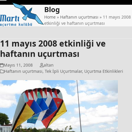
Skip
Open
Close
Blog
to
mobile
mobile
content
Home
»
Haftanın uçurtması
»
11 mayıs 2008
etkinliği ve haftanın uçurtması
menu
menu
11 mayıs 2008 etkinliği ve
haftanın uçurtması
Mayıs 11, 2008
altan
Haftanın uçurtması
,
Tek İpli Uçurtmalar
,
Uçurtma Etkinlikleri