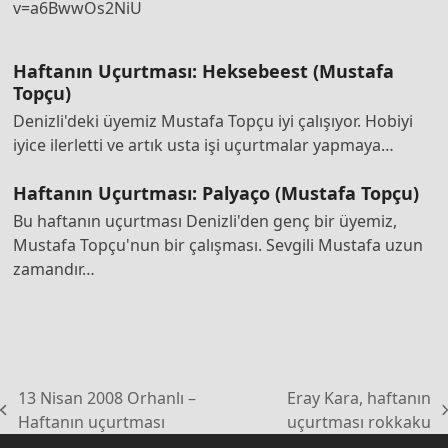
v=a6BwwOs2NiU
Haftanın Uçurtması: Heksebeest (Mustafa
Topçu)
Denizli'deki üyemiz Mustafa Topçu iyi çalışıyor. Hobiyi
iyice ilerletti ve artık usta işi uçurtmalar yapmaya…
Haftanın Uçurtması: Palyaço (Mustafa Topçu)
Bu haftanın uçurtması Denizli'den genç bir üyemiz,
Mustafa Topçu'nun bir çalışması. Sevgili Mustafa uzun
zamandır…
13 Nisan 2008 Orhanlı –
Eray Kara, haftanın
previous
next
Haftanın uçurtması
uçurtması rokkaku
post:
post: