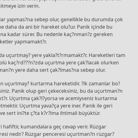
itmeye izin verin.
ar yapmas?na sebep olur, genellikle bu durumda çok
yöne daha da ani bir hareket olu?ur. Panik içinde bu
ana kadar sürer. Bu nedenle kaç?nman?z gereken
reketler yapmamakt?r.
arda uçurtmay? yere yakla?t?rmamakt?r. Hareketleri tam
rolü kaç?rd???n?zda uçurtma yere çak?lacak olurken
man?n yere daha sert çak?lmas?na sebep olur.
n uçurtmay? kurtarma hareketidir. ?lk zamanlar bo?
niz. Panik olup geri çekeceksiniz, bu da uçurtman?n
kt?r. Uçurtma çak?l?yorsa ve acemiyseniz kurtarma
tmektir. Uçurtma yava?ça yere iner. Panik ile geri
 sert ini?te ç?ta k?r?lma ihtimali büyüktür.
 hafiftir, kumandalara geç cevap verir. Rüzgar
resi nedir? Rüzgar penceresi uçurtman?n rüzgar?