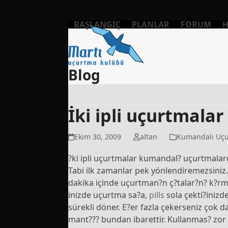
Skip
to
BAŞLANGIÇ
PLANLAR
FORUM
H
content
Blog
İki ipli uçurtmalar
Ekim 30, 2009
altan
Kumandalı Uçu
?ki ipli uçurtmalar kumandal? uçurtmalard?
Tabi ilk zamanlar pek yönlendiremezsiniz.
dakika içinde uçurtman?n ç?talar?n? k?rma
inizde uçurtma sa?a,
pills
sola çekti?inizd
sürekli döner. E?er fazla çekerseniz çok d
mant??? bundan ibarettir. Kullanmas? zor