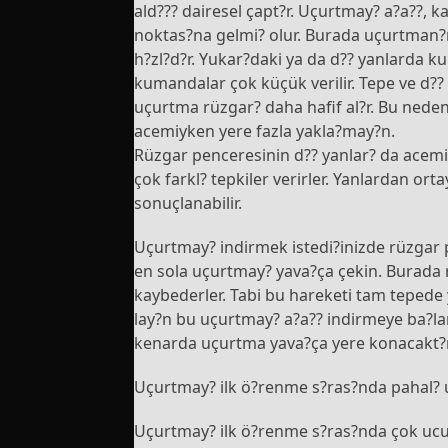
ald??? dairesel çapt?r. Uçurtmay? a?a??, k
noktas?na gelmi? olur. Burada uçurtman?
h?zl?d?r. Yukar?daki ya da d?? yanlarda 
kumandalar çok küçük verilir. Tepe ve d??
uçurtma rüzgar? daha hafif al?r. Bu neden
acemiyken yere fazla yakla?may?n.
Rüzgar penceresinin d?? yanlar? da acemi
çok farkl? tepkiler verirler. Yanlardan or
sonuçlanabilir.
Uçurtmay? indirmek istedi?inizde rüzgar 
en sola uçurtmay? yava?ça çekin. Burada r
kaybederler. Tabi bu hareketi tam teped
lay?n bu uçurtmay? a?a?? indirmeye ba?lar
kenarda uçurtma yava?ça yere konacakt?r
Uçurtmay? ilk ö?renme s?ras?nda pahal? u
Uçurtmay? ilk ö?renme s?ras?nda çok ucu