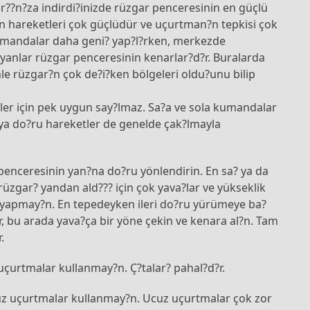
ar??n?za indirdi?inizde rüzgar penceresinin en güçlü
n hareketleri çok güçlüdür ve uçurtman?n tepkisi çok
kumandalar daha geni? yap?l?rken, merkezde
 yanlar rüzgar penceresinin kenarlar?d?r. Buralarda
le rüzgar?n çok de?i?ken bölgeleri oldu?unu bilip
ler için pek uygun say?lmaz. Sa?a ve sola kumandalar
taya do?ru hareketler de genelde çak?lmayla
penceresinin yan?na do?ru yönlendirin. En sa? ya da
üzgar? yandan ald??? için çok yava?lar ve yükseklik
e yapmay?n. En tepedeyken ileri do?ru yürümeye ba?
, bu arada yava?ça bir yöne çekin ve kenara al?n. Tam
.
çurtmalar kullanmay?n. Ç?talar? pahal?d?r.
z uçurtmalar kullanmay?n. Ucuz uçurtmalar çok zor