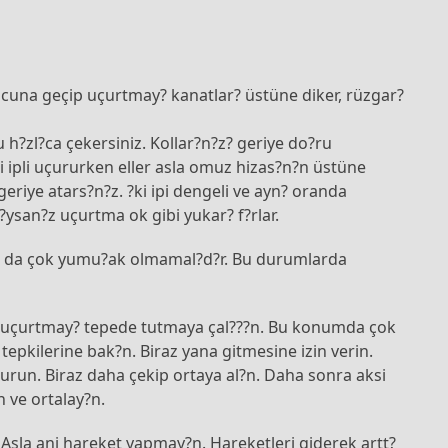
ucuna geçip uçurtmay? kanatlar? üstüne diker, rüzgar?
 h?zl?ca çekersiniz. Kollar?n?z? geriye do?ru
ki ipli uçururken eller asla omuz hizas?n?n üstüne
eriye atars?n?z. ?ki ipi dengeli ve ayn? oranda
ysan?z uçurtma ok gibi yukar? f?rlar.
ya da çok yumu?ak olmamal?d?r. Bu durumlarda
ak uçurtmay? tepede tutmaya çal???n. Bu konumda çok
tepkilerine bak?n. Biraz yana gitmesine izin verin.
urun. Biraz daha çekip ortaya al?n. Daha sonra aksi
 ve ortalay?n.
Asla ani hareket yapmay?n. Hareketleri giderek artt?