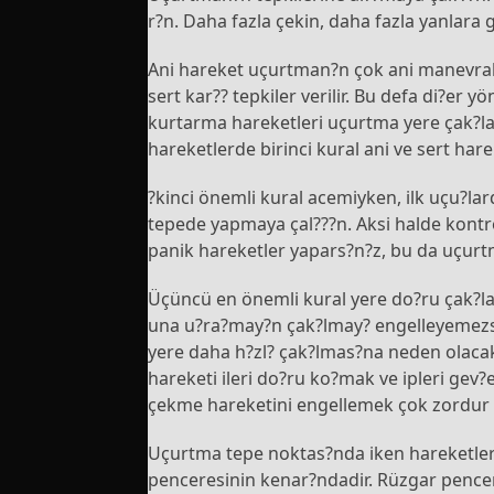
r?n. Daha fazla çekin, daha fazla yanlara g
Ani hareket uçurtman?n çok ani manevral
sert kar?? tepkiler verilir. Bu defa di?er 
kurtarma hareketleri uçurtma yere çak?l
hareketlerde birinci kural ani ve sert ha
?kinci önemli kural acemiyken, ilk uçu?l
tepede yapmaya çal???n. Aksi halde kont
panik hareketler yapars?n?z, bu da uçurt
Üçüncü en önemli kural yere do?ru çak?la
una u?ra?may?n çak?lmay? engelleyemezsi
yere daha h?zl? çak?lmas?na neden olaca
hareketi ileri do?ru ko?mak ve ipleri gev?e
çekme hareketini engellemek çok zordur ve
Uçurtma tepe noktas?nda iken hareketleri
penceresinin kenar?ndadir. Rüzgar pence