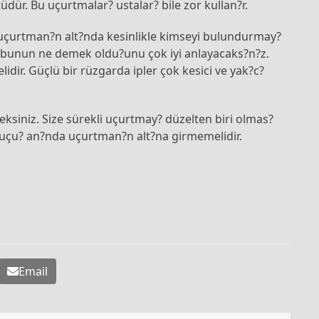
dür. Bu uçurtmalar? ustalar? bile zor kullan?r.
uçurtman?n alt?nda kesinlikle kimseyi bulundurmay?
a bunun ne demek oldu?unu çok iyi anlayacaks?n?z.
idir. Güçlü bir rüzgarda ipler çok kesici ve yak?c?
siniz. Size sürekli uçurtmay? düzelten biri olmas?
e uçu? an?nda uçurtman?n alt?na girmemelidir.
Email