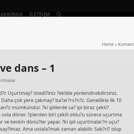
AKKINDA
İLETIŞIM
Home
»
Kumand
 ve dans – 1
rtmalar
r. Uçurtmay? istedi?iniz ?ekilde yönlendirebilirsiniz.
 Daha çok yere çakmay? ba?ar?rs?n?z. Genellikle ilk 10
n?z mümkündür. ?ki iplilerde sa? ipi biraz çekti?
e sola döner. ?plerden biri çekili oldu?u sürece uçurtma
ar ve keskin dönü?ler yapar. ?ki ipli uçurtmalar?n uçu?
 say?lmaz. Ama ustala?mak zaman alabilir. Sab?rl? olup