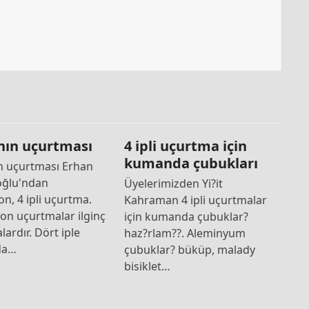
nın uçurtması
4 ipli uçurtma için
kumanda çubukları
n uçurtması Erhan
oğlu'ndan
Üyelerimizden Yi?it
on, 4 ipli uçurtma.
Kahraman 4 ipli uçurtmalar
ion uçurtmalar ilginç
için kumanda çubuklar?
ardır. Dört iple
haz?rlam??. Aleminyum
da…
çubuklar? büküp, malady
bisiklet…