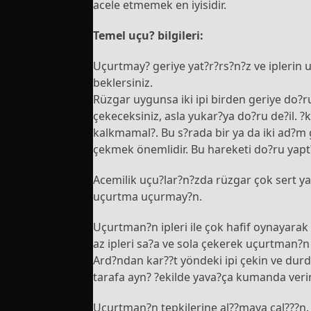
acele etmemek en iyisidir.
Temel uçu? bilgileri:
Uçurtmay? geriye yat?r?rs?n?z ve iplerin 
beklersiniz.
Rüzgar uygunsa iki ipi birden geriye do?ru
çekeceksiniz, asla yukar?ya do?ru de?il. ?
kalkmamal?. Bu s?rada bir ya da iki ad?m g
çekmek önemlidir. Bu hareketi do?ru yapt?
Acemilik uçu?lar?n?zda rüzgar çok sert 
uçurtma uçurmay?n.
Uçurtman?n ipleri ile çok hafif oynayar
az ipleri sa?a ve sola çekerek uçurtman?n 
Ard?ndan kar??t yöndeki ipi çekin ve durd
tarafa ayn? ?ekilde yava?ça kumanda verin
Uçurtman?n tepkilerine al??maya çal???n. 