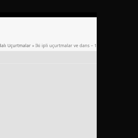
alı Uçurtmalar
»
İki ipli uçurtmalar ve dans – 1