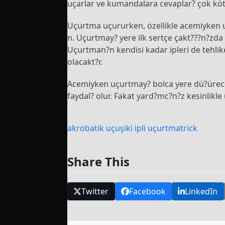
uçarlar ve kumandalara cevaplar? çok kötü
Uçurtma uçururken, özellikle acemiyken 
n. Uçurtmay? yere ilk sertçe çakt???n?zd
Uçurtman?n kendisi kadar ipleri de tehlikel
olacakt?r.
Acemiyken uçurtmay? bolca yere dü?ürecek
faydal? olur. Fakat yard?mc?n?z kesinlikl
akrobatik uçuş
iki ipli uçurtma
trick
Share This
Twitter
Facebook
LinkedIn