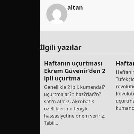
altan
İlgili yazılar
Haftanın uçurtması
Hafta
Ekrem Güvenir’den 2
Haftanı
ipli uçurtma
Tüfekçi
revoluti
Genellikle 2 ipli, kumandal?
Revolut
uçurtmalar?n haz?rlar?n?
uçurtmal
sat?n al?r?z. Akrobatik
kuman
özellikleri nedeniyle
hassasiyetine önem veririz.
Tabii…