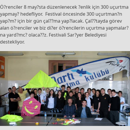
Ö?renciler 8 may?sta düzenlenecek ?enlik için 300 uçurtma
yapmay? hedefliyor. Festival öncesinde 300 uçurtman?n
yap?m? için bir gün çal??ma yap?lacak. Çal??tayda görev
alan ö?renciler ve biz di?er ö?rencilerin uçurtma yapmalar?
na yard?mc? olaca??z. Festivali Sar?yer Belediyesi
destekliyor.