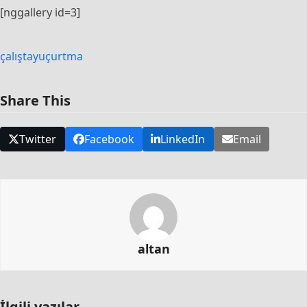
[nggallery id=3]
çalıştay
uçurtma
Share This
Twitter
Facebook
LinkedIn
Email
altan
İlgili yazılar