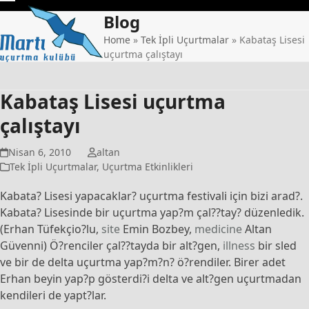
Skip
Open
Close
Blog
to
mobile
mobile
content
Home
»
Tek İpli Uçurtmalar
»
Kabataş Lisesi
uçurtma çalıştayı
menu
menu
Kabataş Lisesi uçurtma
çalıştayı
Nisan 6, 2010
altan
Tek İpli Uçurtmalar
,
Uçurtma Etkinlikleri
Kabata? Lisesi yapacaklar? uçurtma festivali için bizi arad?.
Kabata? Lisesinde bir uçurtma yap?m çal??tay? düzenledik.
(Erhan Tüfekçio?lu,
site
Emin Bozbey,
medicine
Altan
Güvenni) Ö?renciler çal??tayda bir alt?gen,
illness
bir sled
ve bir de delta uçurtma yap?m?n? ö?rendiler. Birer adet
Erhan beyin yap?p gösterdi?i delta ve alt?gen uçurtmadan
kendileri de yapt?lar.