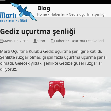
Skip
Open
Close
Blog
to
mobile
mobile
content
Home
»
Haberler
»
Gediz uçurtma şenliği
menu
menu
Gediz uçurtma şenliği
Mayıs 19, 2010
altan
Haberler
,
Uçurtma Festivalleri
Martı Uçurtma Kulübü Gediz uçurtma şenliğine katıldı.
Şenlikte rüzgar olmadığı için fazla uçurtma uçurma şansı
olmadı. Gelecek yıldaki şenlikte Gediz’e güzel rüzgarlar
diliyoruz.