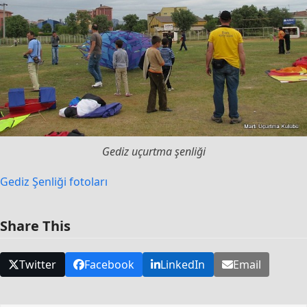
Gediz uçurtma şenliği
Gediz Şenliği fotoları
Share This
Twitter
Facebook
LinkedIn
Email