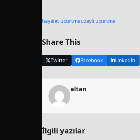
hayalet uçurtma
uzaylı uçurtma
Share This
Twitter
Facebook
LinkedIn
altan
İlgili yazılar