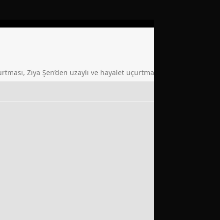
rtması, Ziya Şen’den uzaylı ve hayalet uçurtma