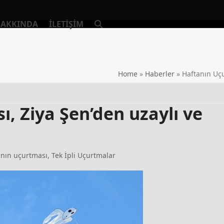
AKKINDA
İLETIŞIM
Home
»
Haberler
»
Haftanın Uçu
, Ziya Şen’den uzaylı ve
anın uçurtması
,
Tek İpli Uçurtmalar