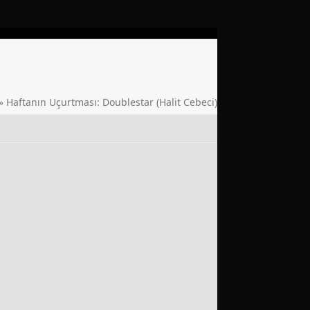
»
Haftanın Uçurtması: Doublestar (Halit Cebeci)