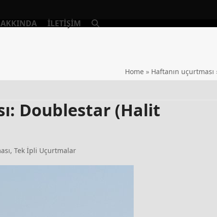
AKKINDA
İLETIŞIM
Home
»
Haftanın uçurtması
: Doublestar (Halit
ası
,
Tek İpli Uçurtmalar