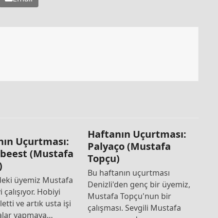
Haftanın Uçurtması:
nın Uçurtması:
Palyaço (Mustafa
beest (Mustafa
Topçu)
)
Bu haftanın uçurtması
'deki üyemiz Mustafa
Denizli'den genç bir üyemiz,
i çalışıyor. Hobiyi
Mustafa Topçu'nun bir
rletti ve artık usta işi
çalışması. Sevgili Mustafa
alar yapmaya…