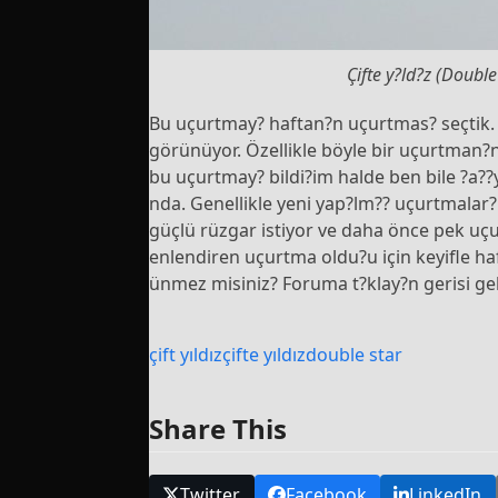
Çifte y?ld?z (Doubl
Bu uçurtmay? haftan?n uçurtmas? seçtik. S
görünüyor. Özellikle böyle bir uçurtman?n
bu uçurtmay? bildi?im halde ben bile ?a?
nda. Genellikle yeni yap?lm?? uçurtmalar? 
güçlü rüzgar istiyor ve daha önce pek u
enlendiren uçurtma oldu?u için keyifle ha
ünmez misiniz? Foruma t?klay?n gerisi gel
çift yıldız
çifte yıldız
double star
Share This
Twitter
Facebook
LinkedIn