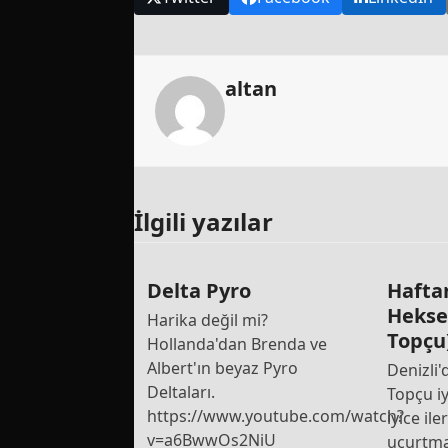
altan
İlgili yazılar
Delta Pyro
Hafta
Hekse
Harika değil mi?
Topçu
Hollanda'dan Brenda ve
Albert'ın beyaz Pyro
Denizli
Deltaları.
Topçu iy
https://www.youtube.com/watch?
iyice ile
v=a6BwwOs2NiU
uçurtm