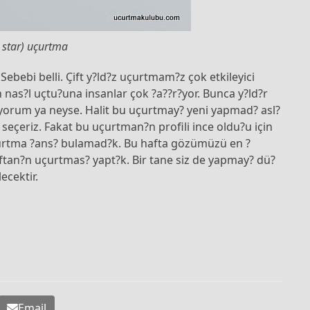
e star) uçurtma
ebebi belli. Çift y?ld?z uçurtmam?z çok etkileyici
 nas?l uçtu?una insanlar çok ?a??r?yor. Bunca y?ld?r
?yorum ya neyse. Halit bu uçurtmay? yeni yapmad? asl?
seçeriz. Fakat bu uçurtman?n profili ince oldu?u için
çurtma ?ans? bulamad?k. Bu hafta gözümüzü en ?
ftan?n uçurtmas? yapt?k. Bir tane siz de yapmay? dü?
ecektir.
Email