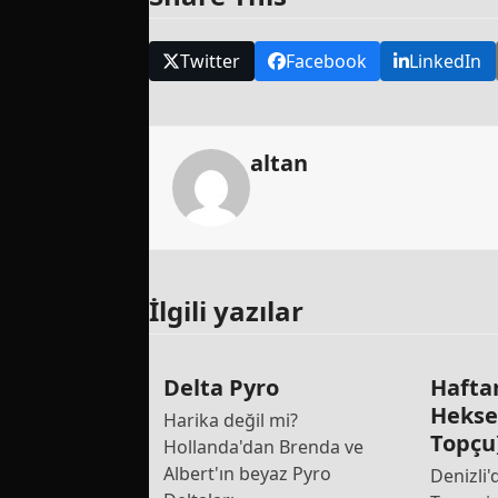
Twitter
Facebook
LinkedIn
altan
İlgili yazılar
Delta Pyro
Hafta
Hekse
Harika değil mi?
Topçu
Hollanda'dan Brenda ve
Albert'ın beyaz Pyro
Denizli