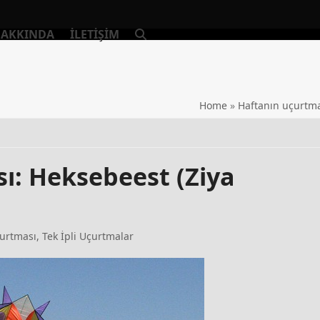
AKKINDA
İLETIŞIM
Home
»
Haftanın uçurtm
ı: Heksebeest (Ziya
urtması
,
Tek İpli Uçurtmalar