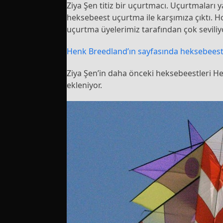
Ziya Şen titiz bir uçurtmacı. Uçurtmaları y
heksebeest uçurtma ile karşımıza çıktı. H
uçurtma üyelerimiz tarafından çok seviliy
Henk Breedland’ın sayfasında heksebeest uçu
Ziya Şen’in daha önceki heksebeestleri Hen
ekleniyor.