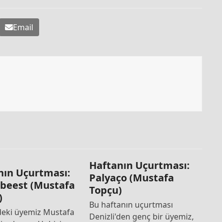
Email
Haftanın Uçurtması:
nın Uçurtması:
Palyaço (Mustafa
beest (Mustafa
Topçu)
)
Bu haftanın uçurtması
'deki üyemiz Mustafa
Denizli'den genç bir üyemiz,