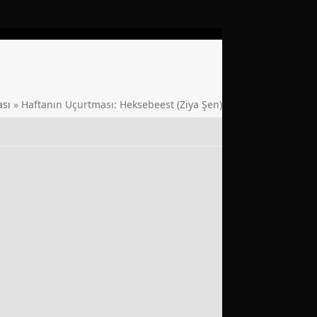
ası
»
Haftanın Uçurtması: Heksebeest (Ziya Şen)