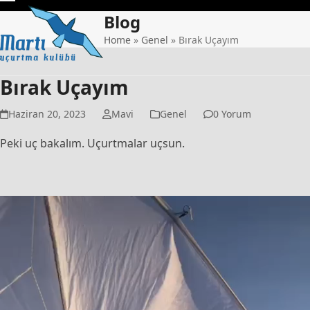
Skip
Open
Close
Blog
to
mobile
mobile
content
Home
»
Genel
»
Bırak Uçayım
menu
menu
Bırak Uçayım
Haziran 20, 2023
Mavi
Genel
0 Yorum
Peki uç bakalım. Uçurtmalar uçsun.
Video
oynatıcı