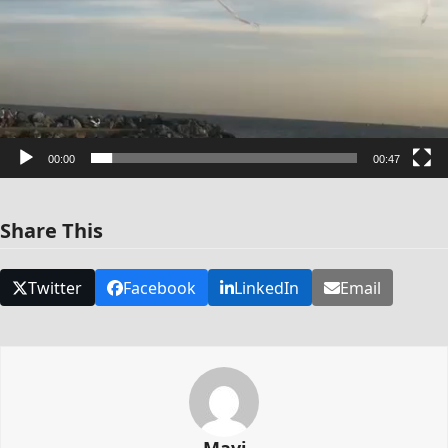
00:00
00:47
Share This
Twitter
Facebook
LinkedIn
Email
Mavi