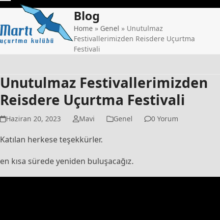
Skip
Open
Close
Blog
to
mobile
mobile
content
Home
»
Genel
»
Unutulmaz
Festivallerimizden Reisdere Uçurtma
menu
menu
Festivali
Unutulmaz Festivallerimizden
Reisdere Uçurtma Festivali
Haziran 20, 2023
Mavi
Genel
0 Yorum
Katılan herkese teşekkürler.
en kısa sürede yeniden buluşacağız.