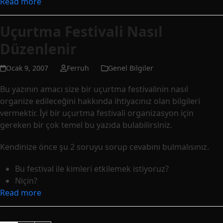
Read more
Uçurtma Festivali Nasıl
Düzenlenir
Ocak 9, 2007
Ferruh
Genel Bilgiler
Bu yazının amacı size bir uçurtma festivalinin nasıl
organize edileceğini hakkında ihtiyacınız olan bilgileri
vermektir. İyi bir uçurtma festivali organizasyon için
gereken bir çok temel bu yazıda bulabilirsiniz.
Kendinize önce şu 2 soruyu sorup cevabını bulmalısınız.
Bu festival ile kimleri etkilemek istiyoruz?
Niçin?
Read more