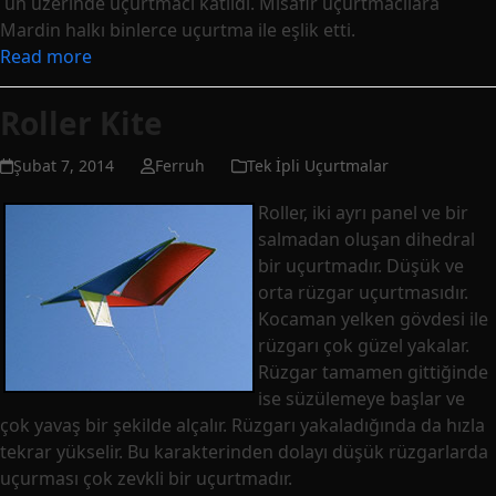
un üzerinde uçurtmacı katıldı. Misafir uçurtmacılara
Mardin halkı binlerce uçurtma ile eşlik etti.
Read more
Roller Kite
Şubat 7, 2014
Ferruh
Tek İpli Uçurtmalar
Roller, iki ayrı panel ve bir
salmadan oluşan dihedral
bir uçurtmadır. Düşük ve
orta rüzgar uçurtmasıdır.
Kocaman yelken gövdesi ile
rüzgarı çok güzel yakalar.
Rüzgar tamamen gittiğinde
ise süzülemeye başlar ve
çok yavaş bir şekilde alçalır. Rüzgarı yakaladığında da hızla
tekrar yükselir. Bu karakterinden dolayı düşük rüzgarlarda
uçurması çok zevkli bir uçurtmadır.