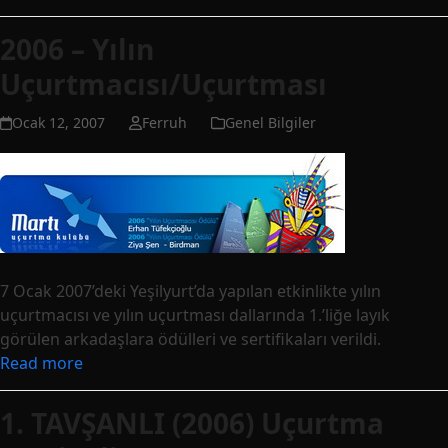
2006 – Yılın
Uçurtmacısı/Uçurtması
Ocak 12, 2007
Ferruh
Genel Bilgiler
7 Ocak 2007’deki Yeşilyurt’da yapılan etkinlikte yılın
uçurtmacısı ve yılın uçurtması dallarında 1.’liğe layık
görülen arkadaşlara ödülleri ve sertifikaları verildi.
Read more
1. TAVŞANLI (2006) Uçurtma