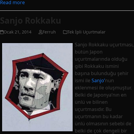
Read more
Sanjo Rokkaku
Ocak 21, 2014
Ferruh
Tek İpli Uçurtmalar
Sanjo Rokkaku uçurtması,
bütün Japon
uçurtmalarında olduğu
gibi Rokkaku ismini
başına bulunduğu şehir
ismi ile
Sanjo’
nun
eklenmesi ile oluşmuştur.
Belki de Japonya’nın en
ünlü ve bilinen
uçurtmasıdır. Bu
uçurtmanın bu kadar
ünlü olmasının sebebi de
belki de çok dengeli bir