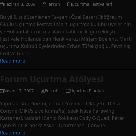
Haziran 3, 2009
Ferruh
Uçurtma Festivalleri
Bu yıl 6. sı düzenlenen Tavşanlı Özel Başarı İlköğretim
Okulu Uçurtma Festivali Martı uçurtma kulübü üyelerinin
ve Hollandalı uçurtmacıların katılımı ile gerçekleşti.
Festivale Hollanda'dan Henk ve kızı Mirjam Boelens, Martı
uçurtma Kulübü üyelerinden Erhan Tüfekçioğlu, Fevzi Kır,
Erol ve Gürol…
Read more
Forum Uçurtma Atölyesi
Nisan 17, 2007
Ferruh
Uçurtma Planları
Yapmak isted?iniz uçurtman?n ismini t?klay?n ! Delta
Conyne (Diki?siz ve Kuma?la), seek Nasa Parawing
Kartanesi, tadalafil Sanjo Rokkaku Cody C-Quad, Peter
Lynn Pilot, Frans?z Askeri Uçurtmas? - Conyne
Read more