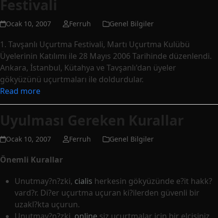
Festivali
Ocak 10, 2007
Ferruh
Genel Bilgiler
1. Tavşanlı Uçurtma Festivali, Martı Uçurtma Kulübü
Üyelerinin Katılımı ile 28 Mayıs 2006 Tarihinde düzenlendi.
Ankara, İstanbul, Kütahya ve Tavşanlı'dan üyeler
gökyüzünü uçurtmaları ile doldurdular.
Read more
Uyulması Gereken Kurallar
Ocak 10, 2007
Ferruh
Genel Bilgiler
Önemli Kurallar
Unutmay?n?zki,
cialis
herkesin gökyüzünde e?it hakk?
vard?r. Di?er uçurtma uçuran ki?ilerden güvenli bir
uzakl?kta uçurun.
Unutmay?n?zki,
online
siz uçurtmalar için bir elçisiniz.