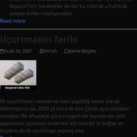
Yapaca??n?z hareketler ileride bu hobi ile u?ra?mak
isteyen ki?ileri etkiliyecektir.
Read more
Uçurtmanın Tarihi
Ocak 10, 2007
Ferruh
Genel Bilgiler
İlk uçurtmanın nerede ve nasıl yapıldığı kesin olarak
bilinmiyorsa da, 2000 yıl önce ilk kez Çinde uçuruldukları
sanılıyor. Bir efsaneye göre ruzgarlı bir havada bir çinli
şapkasının uçmasını önlemek için ona bir ip bağlar ve
böylece de ilk uçurtmayı yapmış olur.