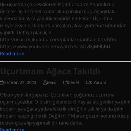
Bu uçurtma çok eskilerde İstanbul'da ve Anadolu'da
geceleri içine fener konarak uçurulurmuş. Aşağıdaki
videoda kolayca yapabileceğiniz bir Fener Uçurtma
izleyeceksiniz. Bağlantı parçaları akvaryum hortumundan
yapıldı. Detaylı plan için
http://ucurtmakulubu.com/planlar/bauhausbox.htm
https://www.youtube.com/watch?v=ADvlXjM9bBU
Read more
Uçurtmam Ağaca Takıldı
Haziran 22, 2023
Mavi
Genel
0 Yorum
Olsun yenisini yaparız. Çocukken çoğumuz uçurtma
uçurmuşuzdur. O bizim geleneksel haylaz altıgenler ya ipini
koparır, ya ağaca yada elektrik direğine takılır ya da ipini
koparır kaçıp giderdi. Değil mi ? Marangozun yolunu tutup
tekrar çıta alıp yapmalı bir tane daha…
Read more