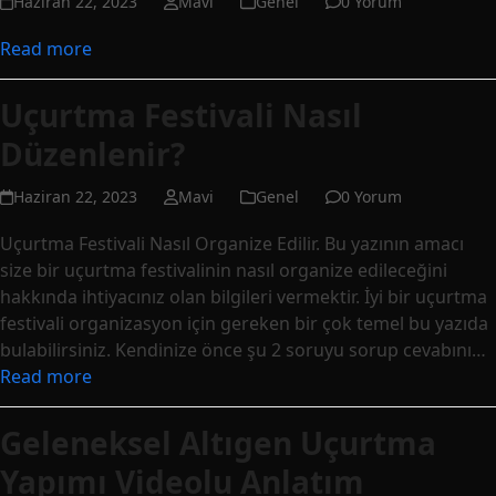
Haziran 22, 2023
Mavi
Genel
0 Yorum
Read more
Uçurtma Festivali Nasıl
Düzenlenir?
Haziran 22, 2023
Mavi
Genel
0 Yorum
Uçurtma Festivali Nasıl Organize Edilir. Bu yazının amacı
size bir uçurtma festivalinin nasıl organize edileceğini
hakkında ihtiyacınız olan bilgileri vermektir. İyi bir uçurtma
festivali organizasyon için gereken bir çok temel bu yazıda
bulabilirsiniz. Kendinize önce şu 2 soruyu sorup cevabını…
Read more
Geleneksel Altıgen Uçurtma
Yapımı Videolu Anlatım