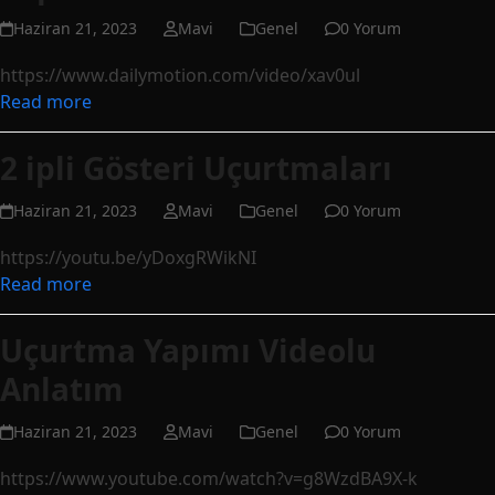
Haziran 21, 2023
Mavi
Genel
0 Yorum
https://www.dailymotion.com/video/xav0ul
Read more
2 ipli Gösteri Uçurtmaları
Haziran 21, 2023
Mavi
Genel
0 Yorum
https://youtu.be/yDoxgRWikNI
Read more
Uçurtma Yapımı Videolu
Anlatım
Haziran 21, 2023
Mavi
Genel
0 Yorum
https://www.youtube.com/watch?v=g8WzdBA9X-k