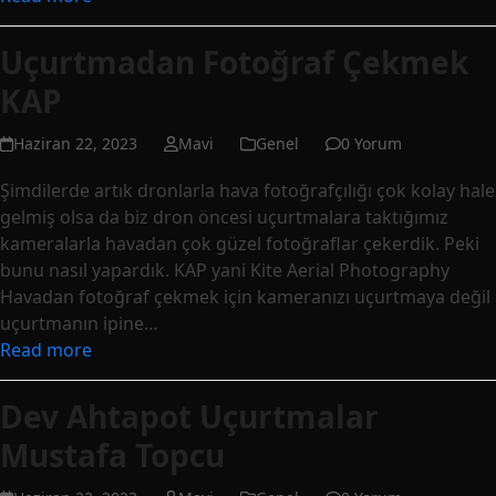
Uçurtmadan Fotoğraf Çekmek
KAP
Haziran 22, 2023
Mavi
Genel
0 Yorum
Şimdilerde artık dronlarla hava fotoğrafçılığı çok kolay hale
gelmiş olsa da biz dron öncesi uçurtmalara taktığımız
kameralarla havadan çok güzel fotoğraflar çekerdik. Peki
bunu nasıl yapardık. KAP yani Kite Aerial Photography
Havadan fotoğraf çekmek için kameranızı uçurtmaya değil
uçurtmanın ipine…
Read more
Dev Ahtapot Uçurtmalar
Mustafa Topcu