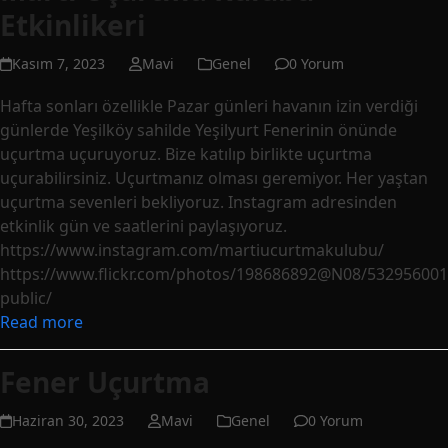
Etkinlikeri
Kasım 7, 2023
Mavi
Genel
0 Yorum
Hafta sonları özellikle Pazar günleri havanın izin verdiği
günlerde Yeşilköy sahilde Yeşilyurt Fenerinin önünde
uçurtma uçuruyoruz. Bize katılıp birlikte uçurtma
uçurabilirsiniz. Uçurtmanız olması geremiyor. Her yaştan
uçurtma sevenleri bekliyoruz. Instagram adresinden
etkinlik gün ve saatlerini paylaşıyoruz.
https://www.instagram.com/martiucurtmakulubu/
https://www.flickr.com/photos/198686892@N08/532956001
public/
Read more
Fener Uçurtma
Haziran 30, 2023
Mavi
Genel
0 Yorum