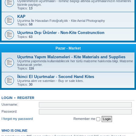
Üyelerimimzin uçurtmaları - İsminiz başlığı altında uçurtmalarınızın resimlerini
bizimle paylaşın.
Topics:
13
KAP
Uçurtma İle Havadan Fotoğrafçılık - Kite Aerial Photography
Topics:
58
Uçurtma Dışı Ürünler - Non-Kite Construnction
Topics:
63
Pazar - Market
Uçurtma Yapım Malzemeleri - Kite Materials and Supplies
Uçurtma yapımında kullanılabilecek her türlü malzeme hakkında bilgi. Malzeme
bulunacak yerler.
Topics:
116
İkinci El Uçurtmalar - Second Hand Kites
Uçurtma alım ve satımları - Buy or sale kites.
Topics:
30
LOGIN
•
REGISTER
Username:
Password:
I forgot my password
Remember me
WHO IS ONLINE