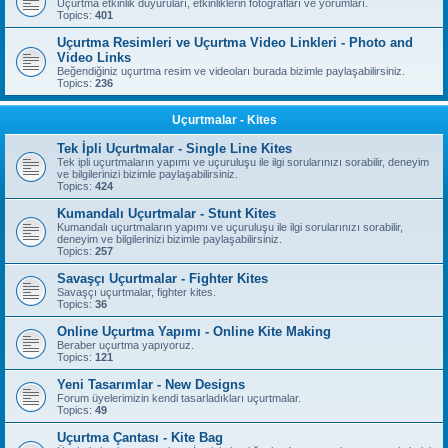
Uçurtma etkinlik duyuruları, etkinliklerin fotoğrafları ve yorumları.
Topics:
401
Uçurtma Resimleri ve Uçurtma Video Linkleri - Photo and
Video Links
Beğendiğiniz uçurtma resim ve videoları burada bizimle paylaşabilirsiniz.
Topics:
236
Uçurtmalar - Kites
Tek İpli Uçurtmalar - Single Line Kites
Tek ipli uçurtmaların yapımı ve uçuruluşu ile ilgi sorularınızı sorabilir, deneyim
ve bilgilerinizi bizimle paylaşabilirsiniz.
Topics:
424
Kumandalı Uçurtmalar - Stunt Kites
Kumandalı uçurtmaların yapımı ve uçuruluşu ile ilgi sorularınızı sorabilir,
deneyim ve bilgilerinizi bizimle paylaşabilirsiniz.
Topics:
257
Savaşçı Uçurtmalar - Fighter Kites
Savaşçı uçurtmalar, fighter kites.
Topics:
36
Online Uçurtma Yapımı - Online Kite Making
Beraber uçurtma yapıyoruz.
Topics:
121
Yeni Tasarımlar - New Designs
Forum üyelerimizin kendi tasarladıkları uçurtmalar.
Topics:
49
Uçurtma Çantası - Kite Bag