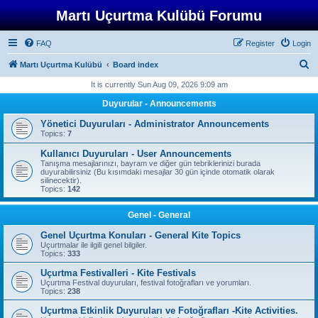
Martı Uçurtma Kulübü Forumu
FAQ
Register
Login
S
Martı Uçurtma Kulübü
Board index
e
It is currently Sun Aug 09, 2026 9:09 am
a
Duyurular - Announcements
r
Yönetici Duyuruları - Administrator Announcements
c
Topics:
7
h
Kullanıcı Duyuruları - User Announcements
Tanışma mesajlarınızı, bayram ve diğer gün tebriklerinizi burada
duyurabilirsiniz (Bu kısımdaki mesajlar 30 gün içinde otomatik olarak
silinecektir).
Topics:
142
Genel - General
Genel Uçurtma Konuları - General Kite Topics
Uçurtmalar ile ilgili genel bilgiler.
Topics:
333
Uçurtma Festivalleri - Kite Festivals
Uçurtma Festival duyuruları, festival fotoğrafları ve yorumları.
Topics:
238
Uçurtma Etkinlik Duyuruları ve Fotoğrafları -Kite Activities.