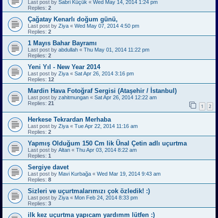
Last post by
Sabri Küçük
«
Wed May 14, 2014 1:24 pm
Replies:
2
Çağatay Kenarlı doğum günü,
Last post by
Ziya
«
Wed May 07, 2014 4:50 pm
Replies:
2
1 Mayıs Bahar Bayramı
Last post by
abdullah
«
Thu May 01, 2014 11:22 pm
Replies:
2
Yeni Yıl - New Year 2014
Last post by
Ziya
«
Sat Apr 26, 2014 3:16 pm
Replies:
12
Mardin Hava Fotoğraf Sergisi (Ataşehir / İstanbul)
Last post by
zahitmungan
«
Sat Apr 26, 2014 12:22 am
Replies:
21
1
2
Herkese Tekrardan Merhaba
Last post by
Ziya
«
Tue Apr 22, 2014 11:16 am
Replies:
2
Yapmış Olduğum 150 Cm lik Ünal Çetin adlı uçurtma
Last post by
Altan
«
Thu Apr 03, 2014 8:22 am
Replies:
1
Sergiye davet
Last post by
Mavi Kurbağa
«
Wed Mar 19, 2014 9:43 am
Replies:
8
Sizleri ve uçurtmalarımızı çok özledik! :)
Last post by
Ziya
«
Mon Feb 24, 2014 8:33 pm
Replies:
3
ilk kez uçurtma yapıcam yardımm lütfen :)