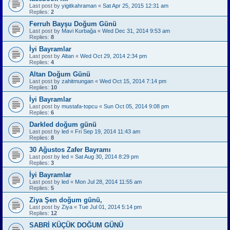
Last post by
yigitkahraman
«
Sat Apr 25, 2015 12:31 am
Replies:
2
Ferruh Bayşu Doğum Günü
Last post by
Mavi Kurbağa
«
Wed Dec 31, 2014 9:53 am
Replies:
8
İyi Bayramlar
Last post by
Altan
«
Wed Oct 29, 2014 2:34 pm
Replies:
4
Altan Doğum Günü
Last post by
zahitmungan
«
Wed Oct 15, 2014 7:14 pm
Replies:
10
İyi Bayramlar
Last post by
mustafa-topcu
«
Sun Oct 05, 2014 9:08 pm
Replies:
6
Darkled doğum günü
Last post by
led
«
Fri Sep 19, 2014 11:43 am
Replies:
8
30 Ağustos Zafer Bayramı
Last post by
led
«
Sat Aug 30, 2014 8:29 pm
Replies:
3
İyi Bayramlar
Last post by
led
«
Mon Jul 28, 2014 11:55 am
Replies:
5
Ziya Şen doğum günü,
Last post by
Ziya
«
Tue Jul 01, 2014 5:14 pm
Replies:
12
SABRİ KÜÇÜK DOĞUM GÜNÜ