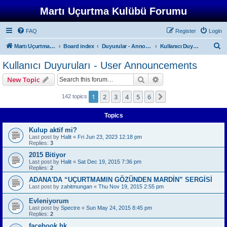
Martı Uçurtma Kulübü Forumu
FAQ
Register
Login
S
Martı Uçurtma Kulübü
Board index
Duyurular - Announcements
Kullanıcı Duyuruları - User Announcements
e
Kullanıcı Duyuruları - User Announcements
a
Search
Advanced search
New Topic
r
c
1
2
3
4
5
6
Next
142 topics
h
Topics
Kulup aktif mi?
Last post by
Halit
«
Fri Jun 23, 2023 12:18 pm
Replies:
3
2015 Bitiyor
Last post by
Halit
«
Sat Dec 19, 2015 7:36 pm
Replies:
2
ADANA'DA “UÇURTMAMIN GÖZÜNDEN MARDİN” SERGİSİ
Last post by
zahitmungan
«
Thu Nov 19, 2015 2:55 pm
Evleniyorum
Last post by
Spectre
«
Sun May 24, 2015 8:45 pm
Replies:
2
facebook hk