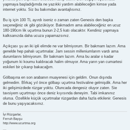
yapmaya başladığımda ne yazıkki yardım alabileceğim kimse yada
internet yoktu. Siz bu bakımdan avantajlısınız.
Bu iş için 100 TL ayırdı iseniz o zaman zaten Genesis den başka
seçeneğiniz ok gibi gözüküyor. Bakmadım ama alabileceğiniz en ucuz
180-190cm lik uçurtma bunun 2-2,5 katı olacaktır. Kendiniz yapmaya
kalksanızda daha ucuza yapamazsınız.
Açıkçası şu an iki ipli elimde ne var bilmiyorum. Bir bakmam lazım. Ama
genelde hep pahalı uçurtmalar. Jam sessin milleniumlarım vardı ama
durumlarını bilmiyorum. Bir bakmam lazım. Ama bu aralar o kadar
yoğunum ki koumu kaldıracak halim olmuyor. Ama yarın yan cumartesi
eskileri bir çıkarıp bakacağım.
Gölbaşına en son arabanın muayenesi için geldim. Onun dışında
gelmedim. Bİrkaç yıl önce gölbaşı uçurtma festivaline gelmişdik. Ama her
iki gelişimizdede rüzgar yoktu. Oluncada dengesiz oluyor zaten. Sie
tavsiyem uçurtmayı önce deniz kıyısında deneyim. Tabi imkanınız
olursa. Özellikle küçük uçurtmalar rüzgardan daha fazla etkilenir. Genesis
de bunu yaşıyacaksınız.
İyi Rüzgarlar,
Ferruh Bayşu
http://www.ucurtma.org