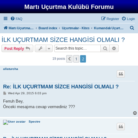
Martı Uçurtma Kulübü Forumu
FAQ
Register
Login
S
Martı Uçurtma Kulübü
Board index
Uçurtmalar - Kites
Kumandalı Uçurtmalar - Stunt Kites
e
İLK UÇURTMAM SİZCE HANGİSİ OLMALI ?
a
Search
Advanced s
Post Reply
r
c
1
2
Previous
19 posts
h
allaturcha
Re: İLK UÇURTMAM SİZCE HANGİSİ OLMALI ?
P
Wed Apr 29, 2015 6:03 pm
o
s
Ferruh Bey,
t
Önceki mesajıma cevap vermediniz ???
Spectre