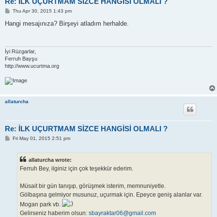
Re: İLK UÇURTMAM SİZCE HANGİSİ OLMALI ?
P
Thu Apr 30, 2015 1:43 pm
o
s
Hangi mesajınıza? Birşeyi atladım herhalde.
t
İyi Rüzgarlar,
Ferruh Bayşu
http://www.ucurtma.org
allaturcha
Re: İLK UÇURTMAM SİZCE HANGİSİ OLMALI ?
P
Fri May 01, 2015 2:51 pm
o
s
t
allaturcha wrote:
Ferruh Bey, ilginiz için çok teşekkür ederim.
Müsait bir gün tanışıp, görüşmek isterim, memnuniyetle.
Gölbaşına gelmiyor musunuz, uçurmak için. Epeyce geniş alanlar var.
Mogan park vb.
Gelirseniz haberim olsun:
sbayraktar06@gmail.com