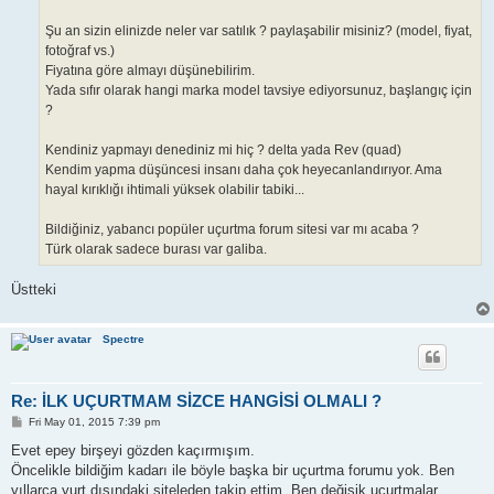
Şu an sizin elinizde neler var satılık ? paylaşabilir misiniz? (model, fiyat,
fotoğraf vs.)
Fiyatına göre almayı düşünebilirim.
Yada sıfır olarak hangi marka model tavsiye ediyorsunuz, başlangıç için
?
Kendiniz yapmayı denediniz mi hiç ? delta yada Rev (quad)
Kendim yapma düşüncesi insanı daha çok heyecanlandırıyor. Ama
hayal kırıklığı ihtimali yüksek olabilir tabiki...
Bildiğiniz, yabancı popüler uçurtma forum sitesi var mı acaba ?
Türk olarak sadece burası var galiba.
Üstteki
Spectre
Re: İLK UÇURTMAM SİZCE HANGİSİ OLMALI ?
P
Fri May 01, 2015 7:39 pm
o
s
Evet epey birşeyi gözden kaçırmışım.
t
Öncelikle bildiğim kadarı ile böyle başka bir uçurtma forumu yok. Ben
yıllarca yurt dışındaki siteleden takip ettim. Ben değişik uçurtmalar