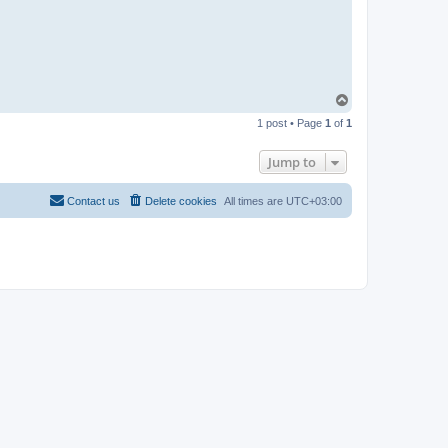
T
o
1 post • Page
1
of
1
p
Jump to
Contact us
Delete cookies
All times are
UTC+03:00