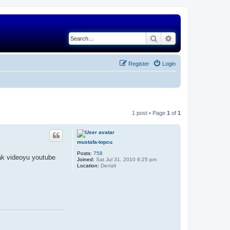
Search
Advanced search
Register
Login
1 post • Page
1
of
1
mustafa-topcu
Posts:
758
rak videoyu youtube
Joined:
Sat Jul 31, 2010 6:25 pm
Location:
Denizli