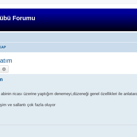
lübü Forumu
KAP
latım
earch
Advanced search
ım
binin ricası üzerine yaptığım denemeyi,düzeneği genel özellikleri ile anlata
şim ve sallantı çok fazla oluyor