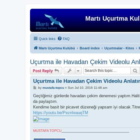
Martı Uçurtma Ku
Quick links
FAQ
Martı Uçurtma Kulübü
Board index
Uçurtmalar - Kites
Uçurtma ile Havadan Çekim Videolu An
S
Post Reply
Uçurtma ile Havadan Çekim Videolu Anlat
P
by
mustafa-topcu
»
Sun Jul 10, 2016 11:48 am
o
s
Geçtiğimiz günlerde havadan çekim denemesi yaptım.Halit a
t
da paylaştım.
Kendime basit bir picavet düzeneği yapsam iyi olacak.Titre
https://youtu.be/PeznIeauqTM
MUSTAFA TOPCU
____________________________________