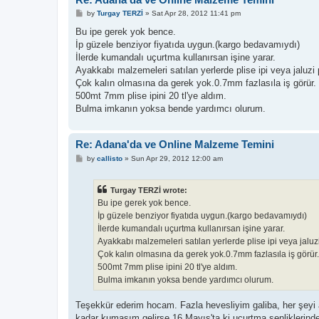
P
by
Turgay TERZİ
»
Sat Apr 28, 2012 11:41 pm
o
s
Bu ipe gerek yok bence.
t
İp güzele benziyor fiyatıda uygun.(kargo bedavamıydı)
İlerde kumandalı uçurtma kullanırsan işine yarar.
Ayakkabı malzemeleri satılan yerlerde plise ipi veya jaluzi pe
Çok kalın olmasına da gerek yok.0.7mm fazlasıla iş görür.
500mt 7mm plise ipini 20 tl'ye aldım.
Bulma imkanın yoksa bende yardımcı olurum.
Re: Adana'da ve Online Malzeme Temini
P
by
callisto
»
Sun Apr 29, 2012 12:00 am
o
s
t
Turgay TERZİ wrote:
Bu ipe gerek yok bence.
İp güzele benziyor fiyatıda uygun.(kargo bedavamıydı)
İlerde kumandalı uçurtma kullanırsan işine yarar.
Ayakkabı malzemeleri satılan yerlerde plise ipi veya jaluzi 
Çok kalın olmasına da gerek yok.0.7mm fazlasıla iş görür.
500mt 7mm plise ipini 20 tl'ye aldım.
Bulma imkanın yoksa bende yardımcı olurum.
Teşekkür ederim hocam. Fazla hevesliyim galiba, her şeyi a
kadar kumaşım gelirse 16 Mayıs'ta ki uçurtma şenliklerinde