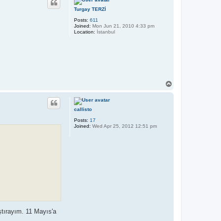
Turgay TERZİ
Posts:
611
Joined:
Mon Jun 21, 2010 4:33 pm
Location:
İstanbul
T
o
p
callisto
Posts:
17
Joined:
Wed Apr 25, 2012 12:51 pm
ştırayım. 11 Mayıs'a