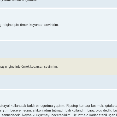
ın içine,ipte örnek koyarsan sevinirim.
aşın içine,ipte örnek koyarsan sevinirim.
ateryal kullanarak farklı bir uçurtma yaptım. Ripstop kumaşı kesmek, çıtalarla
alıştım beceremedim, silikonladım tutmadı, bali kullandım biraz oldu dedik, b
m zannedecek. Neyse ki uçurmayı becerebildim. Uçurtma o kadar stabil uçan b