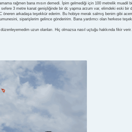
amama rağmen bana mısın demedi. İpim gelmediği için 100 metrelik muadil bir
sefere 3 metre kanat genişliğinde bir dc yapma arzum var, elimdeki eski bir dij
DC öneren arkadaşa teşekkür ederim. Bu hobiye merak salmış benim gibi ace
munesini, siparişlerim gelince gönderirim. Bana yardımcı olan herkese teşekk
n düzenleyemedim uzun olanları. Hiç olmazsa nasıl uçtuğu hakkında fikir verir.