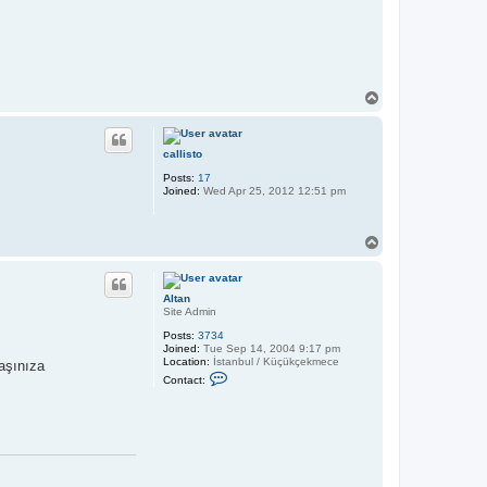
T
o
p
callisto
Posts:
17
Joined:
Wed Apr 25, 2012 12:51 pm
T
o
p
Altan
Site Admin
Posts:
3734
Joined:
Tue Sep 14, 2004 9:17 pm
Location:
İstanbul / Küçükçekmece
başınıza
C
Contact:
o
n
t
a
c
t
A
l