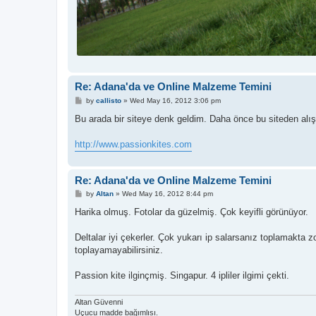
Re: Adana'da ve Online Malzeme Temini
P
by
callisto
»
Wed May 16, 2012 3:06 pm
o
s
Bu arada bir siteye denk geldim. Daha önce bu siteden alış
t
http://www.passionkites.com
Re: Adana'da ve Online Malzeme Temini
P
by
Altan
»
Wed May 16, 2012 8:44 pm
o
s
Harika olmuş. Fotolar da güzelmiş. Çok keyifli görünüyor.
t
Deltalar iyi çekerler. Çok yukarı ip salarsanız toplamakta z
toplayamayabilirsiniz.
Passion kite ilginçmiş. Singapur. 4 ipliler ilgimi çekti.
Altan Güvenni
Uçucu madde bağımlısı.