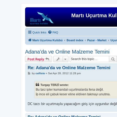
Martı Uçurtma Ku
Quick links
FAQ
Martı Uçurtma Kulübü
Board index
Pazar - Market
Uçur
Adana'da ve Online Malzeme Temini
S
Post Reply
Re: Adana'da ve Online Malzeme Temini
P
by
callisto
»
Sat Apr 28, 2012 11:28 pm
o
s
t
Turgay TERZİ wrote:
Bu tarz ipler kumandalı uçurtmalarda fena değil.
İp ince eli çabuk keser eline eldiven takmayı unutma.
DC tarzı bir uçurtmayla yapacağım giriş için uygundur değil
Re: Adana'da ve Online Malzeme Temini