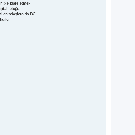
 iple idare etmek
ital fotoğraf
mi arkadaşlara da DC
ürler.