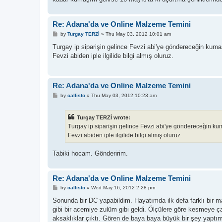
Re: Adana'da ve Online Malzeme Temini
P
by
Turgay TERZİ
»
Thu May 03, 2012 10:01 am
o
s
Turgay ip siparişin gelince Fevzi abi'ye göndereceğin kumaş
t
Fevzi abiden iple ilgilide bilgi almış oluruz.
Re: Adana'da ve Online Malzeme Temini
P
by
callisto
»
Thu May 03, 2012 10:23 am
o
s
t
Turgay TERZİ wrote:
Turgay ip siparişin gelince Fevzi abi'ye göndereceğin kum
Fevzi abiden iple ilgilide bilgi almış oluruz.
Tabiki hocam. Gönderirim.
Re: Adana'da ve Online Malzeme Temini
P
by
callisto
»
Wed May 16, 2012 2:28 pm
o
s
Sonunda bir DC yapabildim. Hayatımda ilk defa farklı bir m
t
gibi bir acemiye zulüm gibi geldi. Ölçülere göre kesmeye ç
aksaklıklar çıktı. Gören de baya baya büyük bir şey yaptı