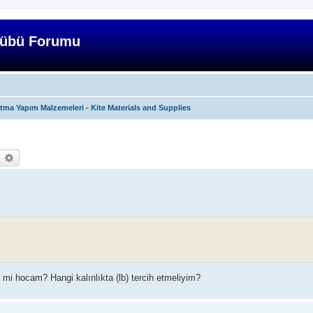
lübü Forumu
tma Yapım Malzemeleri - Kite Materials and Supplies
earch
Advanced search
 mi hocam? Hangi kalınlıkta (lb) tercih etmeliyim?