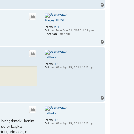
T
o
p
Turgay TERZİ
Posts:
611
Joined:
Mon Jun 21, 2010 4:33 pm
Location:
İstanbul
T
o
p
callisto
Posts:
17
Joined:
Wed Apr 25, 2012 12:51 pm
T
o
p
callisto
Posts:
17
 birleştirmek, benim
Joined:
Wed Apr 25, 2012 12:51 pm
u sefer başka
ir uçurtma ki, o