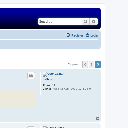
Search
Advanced search
Register
Login
1
2
Previous
27 posts
callisto
Posts:
17
Joined:
Wed Apr 25, 2012 12:51 pm
T
o
p