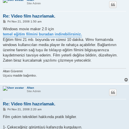
Site Admin
Re: Video film hazırlamak.
P
Fri Nov 21, 2008 1:50 am
o
s
Windows movie maker 2.0 için
t
temel eğitim filmini buradan indirebilirsiniz.
Eğitim filmi 21 mb. boyunda ve süresi 10 dakika. Wmv formatında
windows kullanıcıları media player ile rahatça açabilirler. Bağlantının
üzerine farenin sağ tuşu ile tıklayıp eğitim filmini bilgisayarınıza
kaydetmenizi tavsiye ederim. Film yeterli değilse bildirin, düzelteyim.
Zaten biraz kurcalamak yazılımı çözmeye yetecektir.
Altan Güvenni
Uçucu madde bağımlısı.
Altan
Site Admin
Re: Video film hazırlamak.
P
Fri Nov 21, 2008 2:20 am
o
s
Film çekim teknikleri hakkında pratik bilgiler.
t
1- Çekeceğiniz görüntüyü kafanızda kurgulayın.