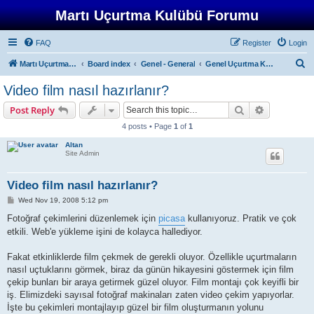
Martı Uçurtma Kulübü Forumu
FAQ
Register
Login
S
Martı Uçurtma Kulübü
Board index
Genel - General
Genel Uçurtma Konuları - General Kite Topics
e
Video film nasıl hazırlanır?
a
Search
Advanced s
Post Reply
r
4 posts • Page
1
of
1
c
Altan
h
Site Admin
Video film nasıl hazırlanır?
P
Wed Nov 19, 2008 5:12 pm
o
s
Fotoğraf çekimlerini düzenlemek için
picasa
kullanıyoruz. Pratik ve çok
t
etkili. Web'e yükleme işini de kolayca hallediyor.
Fakat etkinliklerde film çekmek de gerekli oluyor. Özellikle uçurtmaların
nasıl uçtuklarını görmek, biraz da günün hikayesini göstermek için film
çekip bunları bir araya getirmek güzel oluyor. Film montajı çok keyifli bir
iş. Elimizdeki sayısal fotoğraf makinaları zaten video çekim yapıyorlar.
İşte bu çekimleri montajlayıp güzel bir film oluşturmanın yolunu