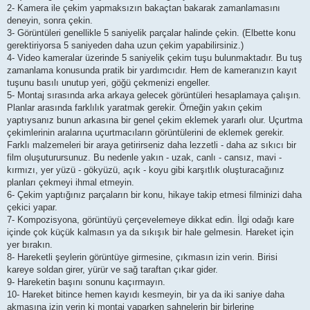
2- Kamera ile çekim yapmaksızın bakaçtan bakarak zamanlamasını
deneyin, sonra çekin.
3- Görüntüleri genellikle 5 saniyelik parçalar halinde çekin. (Elbette konu
gerektiriyorsa 5 saniyeden daha uzun çekim yapabilirsiniz.)
4- Video kameralar üzerinde 5 saniyelik çekim tuşu bulunmaktadır. Bu tuş
zamanlama konusunda pratik bir yardımcıdır. Hem de kameranızın kayıt
tuşunu basılı unutup yeri, göğü çekmenizi engeller.
5- Montaj sırasında arka arkaya gelecek görüntüleri hesaplamaya çalışın.
Planlar arasında farklılık yaratmak gerekir. Örneğin yakın çekim
yaptıysanız bunun arkasına bir genel çekim eklemek yararlı olur. Uçurtma
çekimlerinin aralarına uçurtmacıların görüntülerini de eklemek gerekir.
Farklı malzemeleri bir araya getirirseniz daha lezzetli - daha az sıkıcı bir
film oluşuturursunuz. Bu nedenle yakın - uzak, canlı - cansız, mavi -
kırmızı, yer yüzü - gökyüzü, açık - koyu gibi karşıtlık oluşturacağınız
planları çekmeyi ihmal etmeyin.
6- Çekim yaptığınız parçaların bir konu, hikaye takip etmesi filminizi daha
çekici yapar.
7- Kompozisyona, görüntüyü çerçevelemeye dikkat edin. İlgi odağı kare
içinde çok küçük kalmasın ya da sıkışık bir hale gelmesin. Hareket için
yer bırakın.
8- Hareketli şeylerin görüntüye girmesine, çıkmasın izin verin. Birisi
kareye soldan girer, yürür ve sağ taraftan çıkar gider.
9- Hareketin başını sonunu kaçırmayın.
10- Hareket bitince hemen kayıdı kesmeyin, bir ya da iki saniye daha
akmasına izin verin ki montaj yaparken sahnelerin bir birlerine