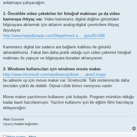
anlatmaya çalışacağım.
1- Öncelikle video çekebilen bir fotoğraf makinası ya da video
kameraya ihtiyaç var.
Video kameranız digital değilse görüntüleri
bilgisayara aktarmak için aktarım analog-digital çeviricilere ihtiyaç
duyuluyor.
http://www.hepsiburada.com/Department.a ... goryID=589
Kameranız digital ise sadece ara bağlantı kablosu ile görüntü
aktarabilirsiniz. Fakat ben daha pratik olduğu için video çekimini fotoğraf
makinası ile yapıyor ve bilgisayara buradan aktarıyorum.
2- Windows kullanıcıları için windows movie maker.
http://www.microsoft.com/windowsxp/down ... aker2.mspx
bu adreste xp için movie maker var. Ücretsizdir. Tabi sisteminizde daha
önceden yüklü de olabilir. Orjinal cd'de birinci versiyonu vardır.
Movie maker yazılımının kullanımı çok kolaydır. Program mümkün olduğu
kadar basit hazırlanmıştır. Yazılım kullanımı için bir eğitim filmi hazırlayıp
ekleyeceğim.
Altan Güvenni
Uçucu madde bağımlısı.
Altan