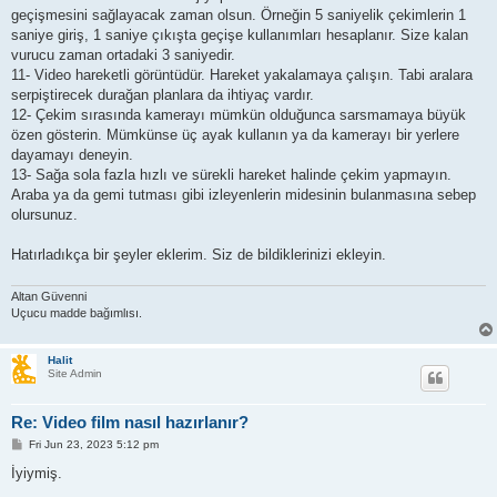
geçişmesini sağlayacak zaman olsun. Örneğin 5 saniyelik çekimlerin 1
saniye giriş, 1 saniye çıkışta geçişe kullanımları hesaplanır. Size kalan
vurucu zaman ortadaki 3 saniyedir.
11- Video hareketli görüntüdür. Hareket yakalamaya çalışın. Tabi aralara
serpiştirecek durağan planlara da ihtiyaç vardır.
12- Çekim sırasında kamerayı mümkün olduğunca sarsmamaya büyük
özen gösterin. Mümkünse üç ayak kullanın ya da kamerayı bir yerlere
dayamayı deneyin.
13- Sağa sola fazla hızlı ve sürekli hareket halinde çekim yapmayın.
Araba ya da gemi tutması gibi izleyenlerin midesinin bulanmasına sebep
olursunuz.
Hatırladıkça bir şeyler eklerim. Siz de bildiklerinizi ekleyin.
Altan Güvenni
Uçucu madde bağımlısı.
Halit
Site Admin
Re: Video film nasıl hazırlanır?
P
Fri Jun 23, 2023 5:12 pm
o
s
İyiymiş.
t