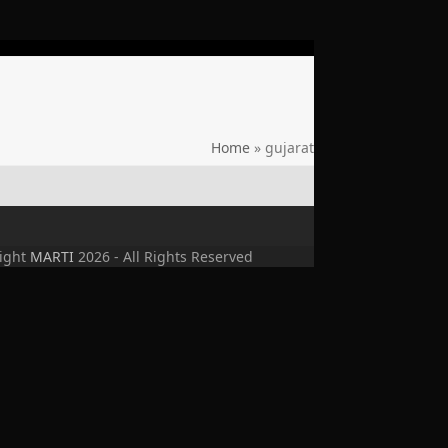
Home
»
gujarat
ight
MARTI
2026 - All Rights Reserved