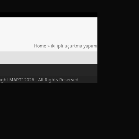
Home
»
iki ipli uçurtma yapımı
ight
MARTI
2026 - All Rights Reserved