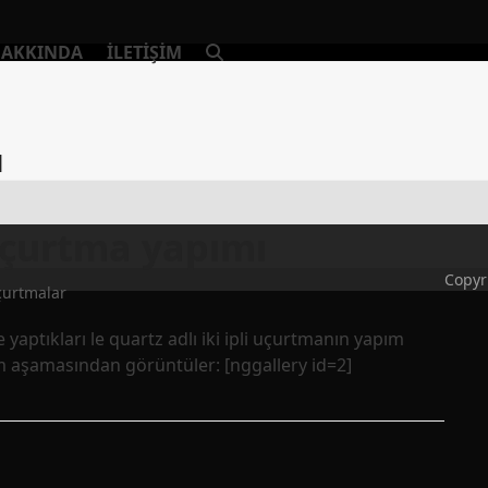
AKKINDA
İLETIŞIM
ı
 uçurtma yapımı
Copyr
urtmalar
aptıkları le quartz adlı iki ipli uçurtmanın yapım
ım aşamasından görüntüler: [nggallery id=2]