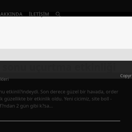
AKKINDA
İLETIŞIM
 sonu uçurtma etkinliği
Copyr
kleri
u etkinli?indeydi. Son derece güzel bir havada, order
güzellikte bir etkinlik oldu. Yeni cicimiz, site boll -
f?ndan 2 gün gibi k?sa…