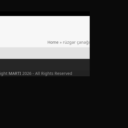
Home
»
rüzgar çanağı
ight
MARTI
2026 - All Rights Reserved