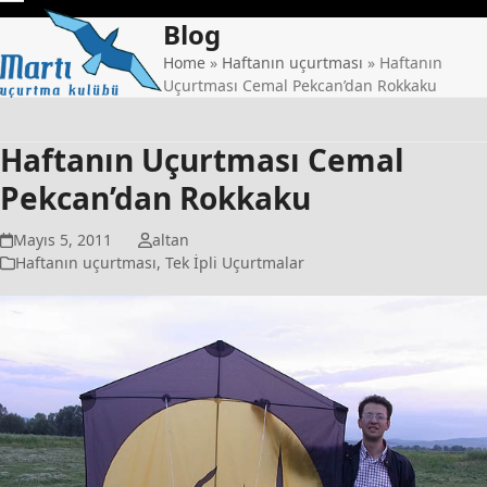
Skip
Open
Close
Blog
to
mobile
mobile
content
Home
»
Haftanın uçurtması
»
Haftanın
Uçurtması Cemal Pekcan’dan Rokkaku
menu
menu
Haftanın Uçurtması Cemal
Pekcan’dan Rokkaku
Mayıs 5, 2011
altan
Haftanın uçurtması
,
Tek İpli Uçurtmalar