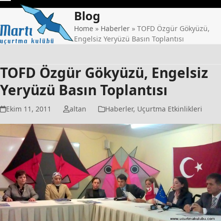
Skip
Open
Close
Blog
to
mobile
mobile
content
Home
»
Haberler
»
TOFD Özgür Gökyüzü,
Engelsiz Yeryüzü Basın Toplantısı
menu
menu
TOFD Özgür Gökyüzü, Engelsiz
Yeryüzü Basın Toplantısı
Ekim 11, 2011
altan
Haberler
,
Uçurtma Etkinlikleri