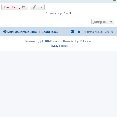
Post Reply
1 post • Page
1
of
1
Jump to
Martı Uçurtma Kulübü
Board index
All times are
UTC+03:00
Powered by
phpBB
® Forum Software © phpBB Limited
Privacy
|
Terms