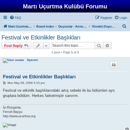
Martı Uçurtma Kulübü Forumu
FAQ
Register
Login
S
Martı Uçurtma Kulübü
Board index
Duyurular - Announcements
Yönetici Duyuruları - Administrator Announcements
e
Festival ve Etkinlikler Başlıkları
a
Search
Advanced s
Post Reply
r
1 post • Page
1
of
1
c
Spectre
h
Festival ve Etkinlikler Başlıkları
P
Mon May 08, 2006 5:10 pm
o
s
Festival ve etkinlik başlıklarındaki artış sebebi ile bu bölümleri ayrı
t
gruplara böldüm. Herkes farketmiştir sanırım.
İyi Rüzgarlar,
Ferruh Bayşu
http://www.ucurtma.org