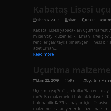
Kabataş Lisesi uçu
Nisan 6, 2010
altan
Tek İpli Uçurtm
Kabata? Lisesi yapacaklar? uçurtma festiva
m çal??tay? düzenledik. (Erhan Tüfekçio?l
renciler çal??tayda bir alt?gen, illness bi
adet Erhan…
Read more
Uçurtma malzemel
Ekim 22, 2009
altan
Uçurtma Malze
Uçurtma yap?m? için kullan?lan en kolay 
tad?r. Bu malzemeleri bulmak kolayd?r. T
bulunabilir. Ka??t ve naylon için k?rtasi
malzemesi satan yerlerde güzel malzeme