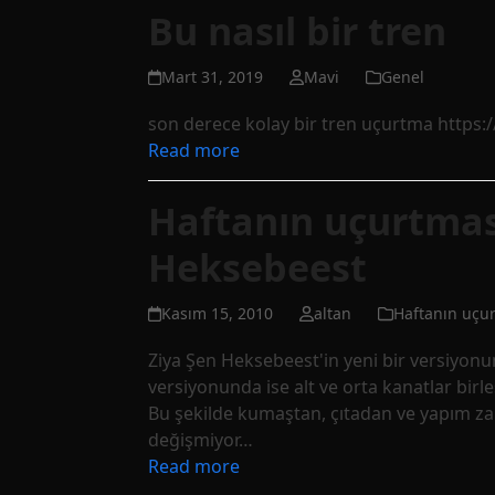
Bu nasıl bir tren
Mart 31, 2019
Mavi
Genel
son derece kolay bir tren uçurtma htt
Read more
Haftanın uçurtmas
Heksebeest
Kasım 15, 2010
altan
Haftanın uçu
Ziya Şen Heksebeest'in yeni bir versiyonun
versiyonunda ise alt ve orta kanatlar birl
Bu şekilde kumaştan, çıtadan ve yapım z
değişmiyor…
Read more