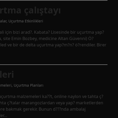
rtma çalıştayı
alar
,
Uçurtma Etkinlikleri
li için bizi arad?. Kabata? Lisesinde bir uçurtma yap?
u, site Emin Bozbey, medicine Altan Güvenni) Ö?
r sled ve bir de delta uçurtma yap?m?n? ö?rendiler. Birer
eri
meleri
,
Uçurtma Planları
uçurtma malzemeleri ka??t, online naylon ve tahta ç?
ahta ç?talar marangozlardan veya yap? marketlerden
yelere bakmak gerekir. Bunun d???nda ambalaj
ler…