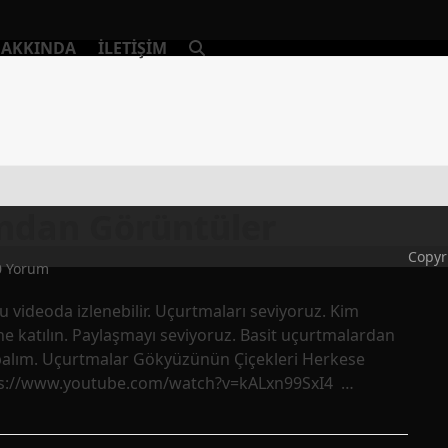
AKKINDA
İLETIŞIM
ndan Görüntüler
Copyr
0 Yorum
 bu videoda izlenebilir. Uçurtmaları seviyoruz. Kim
e katılın. Paylaşmayı seviyoruz. Basit uçurtmalardan
yapalım. Uçurtmalar Gökyüzünün Çiçekleri Herkese
ttps://www.youtube.com/watch?v=kALxn99SxI4 …