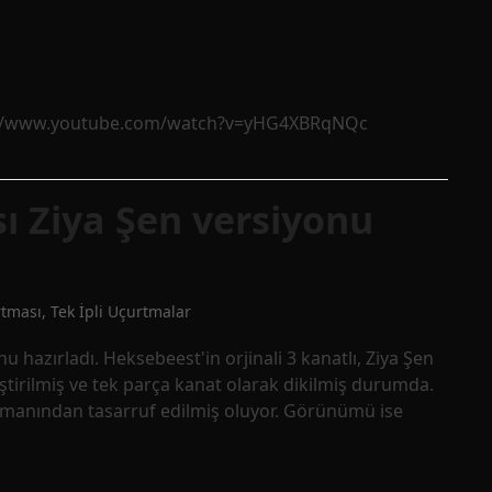
ps://www.youtube.com/watch?v=yHG4XBRqNQc
ı Ziya Şen versiyonu
rtması
,
Tek İpli Uçurtmalar
u hazırladı. Heksebeest'in orjinali 3 kanatlı, Ziya Şen
eştirilmiş ve tek parça kanat olarak dikilmiş durumda.
amanından tasarruf edilmiş oluyor. Görünümü ise