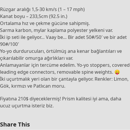
Rüzgar aralığı 1,5-30 km/s (1 – 17 mph)
Kanat boyu – 233,5cm (92.5 in.)
Ortalama hız ve çekme gücüne sahipmiş.
Sarma karbon, mylar kaplama polyester yelkeni var.
İki ip seti ile geliyor… Vaay be… Bir adet 50#/50′ ve bir adet
90#/100′
Yo-yo durdurucuları, örtülmüş ana kenar bağlantıları ve
çıkarılabilir omurga ağırlıkları var.
Anlamayanlar için tercüme edelim. Yo-yo stoppers, covered
leading edge connectors, removable spine weights. 😛
İki uçurtmalık yeri olan bir çantayla geliyor. Renkler: Limon,
Gök, kırmızı ve Patlıcan moru.
Fiyatına 210$ diyeceklermiş! Prism kalitesi iyi ama, daha
ucuz uçurtma isteriz biz.
Share This