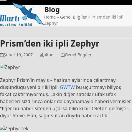
Skip
Open
Close
Blog
to
mobile
mobile
content
Home
»
Genel Bilgiler
»
Prism’den iki ipli
Zephyr
menu
menu
Prism’den iki ipli Zephyr
Şubat 19, 2007
altan
Genel Bilgiler
Zephyr Prism’in mayıs – haziran aylarında çıkartmayı
düşündüğü yeni bir iki ipli.
GWTW
bu uçurtmayı biliyor,
fakat çaktırmıyormuş. Lakin diğer satıcılar ufak ufak
haberleri sızdırınca onlar da dayanamayıp haberi vermişler.
“Eğer bu haber siteden uçarsa bilin ki bir telefon gelmiştir.”
diyor Steve. Hah, sağır sultan duydu haberi artık.