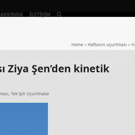
AKKINDA
İLETIŞIM
Home
»
Haftanın uçurtması
»
H
 Ziya Şen’den kinetik
ması
,
Tek İpli Uçurtmalar