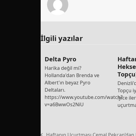
İlgili yazılar
Delta Pyro
Hafta
Hekse
Harika değil mi?
Topçu
Hollanda'dan Brenda ve
Albert'ın beyaz Pyro
Denizli
Deltaları.
Topçu iy
https://www.youtube.com/watch?
iyice ile
v=a6BwwOs2NiU
uçurtm
Haftanın Uçurtması Cemal Pekcan’dan