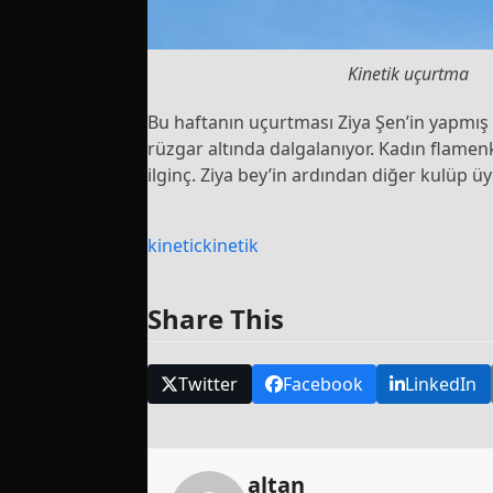
Kinetik uçurtma
Bu haftanın uçurtması Ziya Şen’in yapmı
rüzgar altında dalgalanıyor. Kadın flame
ilginç. Ziya bey’in ardından diğer kulüp üy
kinetic
kinetik
Share This
Twitter
Facebook
LinkedIn
altan