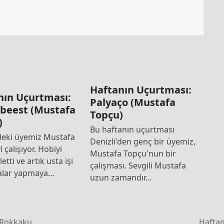
Haftanın Uçurtması:
nın Uçurtması:
Palyaço (Mustafa
beest (Mustafa
Topçu)
)
Bu haftanın uçurtması
'deki üyemiz Mustafa
Denizli'den genç bir üyemiz,
i çalışıyor. Hobiyi
Mustafa Topçu'nun bir
rletti ve artık usta işi
çalışması. Sevgili Mustafa
alar yapmaya…
uzun zamandır…
 Rokkaku
Haftan