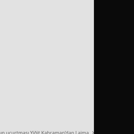
ın uçurtması Yiğit Kahraman’dan Laima