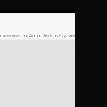
aftanın uçurtması Ziya Şen’den kinetik uçurtma