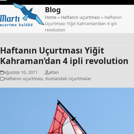
Skip
Open
Close
Blog
to
mobile
mobile
content
Home
»
Haftanın uçurtması
»
Haftanın
Uçurtması Yiğit Kahraman’dan 4 ipli
menu
menu
revolution
Haftanın Uçurtması Yiğit
Kahraman’dan 4 ipli revolution
Ağustos 10, 2011
altan
Haftanın uçurtması
,
Kumandalı Uçurtmalar