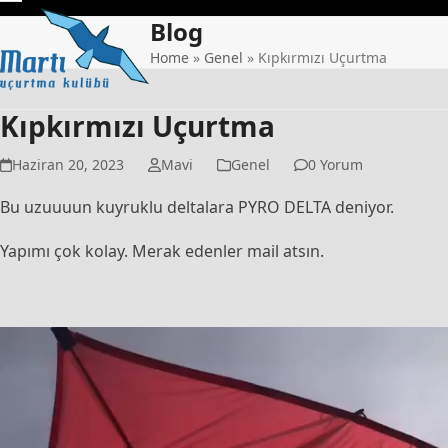
Skip
Open
Close
Blog
to
mobile
mobile
content
Home
»
Genel
»
Kıpkırmızı Uçurtma
menu
menu
Kıpkırmızı Uçurtma
Haziran 20, 2023
Mavi
Genel
0 Yorum
Bu uzuuuun kuyruklu deltalara PYRO DELTA deniyor.
Yapımı çok kolay. Merak edenler mail atsın.
Video
oynatıcı